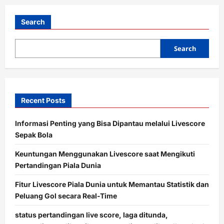
t
i
Search
o
Search
n
Recent Posts
Informasi Penting yang Bisa Dipantau melalui Livescore
Sepak Bola
Keuntungan Menggunakan Livescore saat Mengikuti
Pertandingan Piala Dunia
Fitur Livescore Piala Dunia untuk Memantau Statistik dan
Peluang Gol secara Real-Time
status pertandingan live score, laga ditunda,