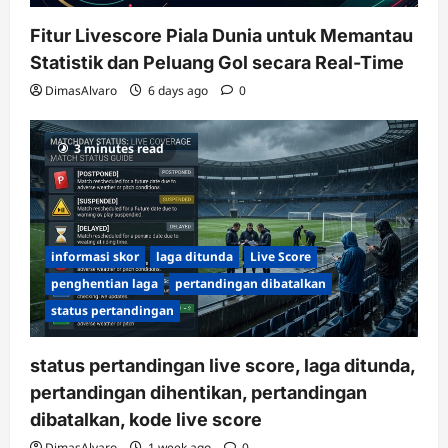
Fitur Livescore Piala Dunia untuk Memantau
Statistik dan Peluang Gol secara Real-Time
DimasAlvaro
6 days ago
0
3 minutes read
informasi skor
laga ditunda
Live Score
penghentian laga
pertandingan dibatalkan
status pertandingan
status pertandingan live score, laga ditunda,
pertandingan dihentikan, pertandingan
dibatalkan, kode live score
DimasAlvaro
1 week ago
0