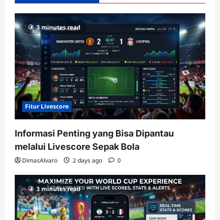
dengan
RTP
3 minutes read
terupdate
Fitur Livescore
Informasi Penting yang Bisa Dipantau
melalui Livescore Sepak Bola
DimasAlvaro
2 days ago
0
3 minutes read