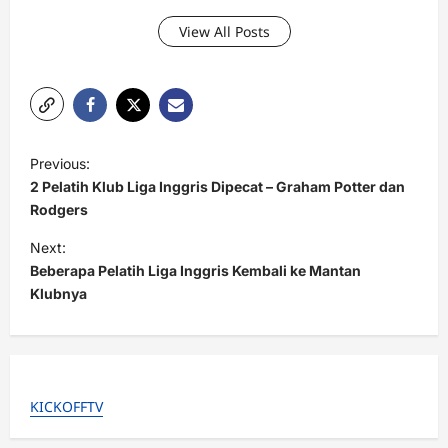
View All Posts
P
Previous:
o
2 Pelatih Klub Liga Inggris Dipecat – Graham Potter dan
s
Rodgers
t
Next:
Beberapa Pelatih Liga Inggris Kembali ke Mantan
n
Klubnya
a
v
i
g
KICKOFFTV
a