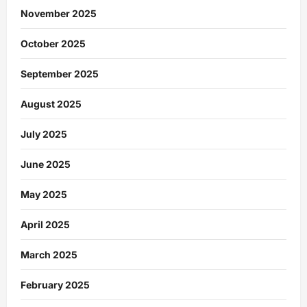
November 2025
October 2025
September 2025
August 2025
July 2025
June 2025
May 2025
April 2025
March 2025
February 2025