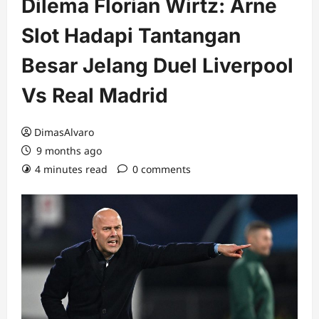
Dilema Florian Wirtz: Arne
Slot Hadapi Tantangan
Besar Jelang Duel Liverpool
Vs Real Madrid
DimasAlvaro
9 months ago
4 minutes read
0 comments