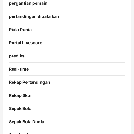
pergantian pemain
pertandingan dibatalkan
Piala Dunia
Portal Livescore
prediksi
Real-time
Rekap Pertandingan
Rekap Skor
Sepak Bola
Sepak Bola Dunia