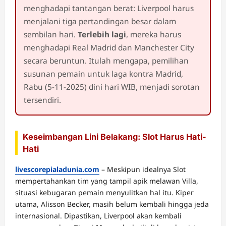
menghadapi tantangan berat: Liverpool harus
menjalani tiga pertandingan besar dalam
sembilan hari.
Terlebih lagi
, mereka harus
menghadapi Real Madrid dan Manchester City
secara beruntun. Itulah mengapa, pemilihan
susunan pemain untuk laga kontra Madrid,
Rabu (5-11-2025) dini hari WIB, menjadi sorotan
tersendiri.
Keseimbangan Lini Belakang: Slot Harus Hati-
Hati
livescorepialadunia.com
– Meskipun idealnya Slot
mempertahankan tim yang tampil apik melawan Villa,
situasi kebugaran pemain menyulitkan hal itu. Kiper
utama, Alisson Becker, masih belum kembali hingga jeda
internasional. Dipastikan, Liverpool akan kembali