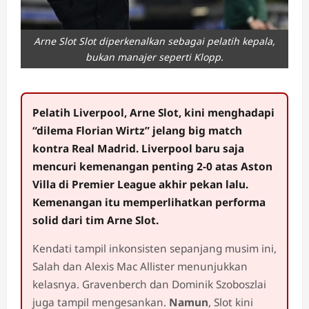
Arne Slot Slot diperkenalkan sebagai pelatih kepala,
bukan manajer seperti Klopp.
Pelatih Liverpool, Arne Slot, kini menghadapi
“dilema Florian Wirtz” jelang big match
kontra Real Madrid. Liverpool baru saja
mencuri kemenangan penting 2-0 atas Aston
Villa di Premier League akhir pekan lalu.
Kemenangan itu
memperlihatkan performa
solid dari tim Arne Slot.
Kendati tampil inkonsisten sepanjang musim ini,
Salah dan Alexis Mac Allister menunjukkan
kelasnya. Gravenberch dan Dominik Szoboszlai
juga tampil mengesankan.
Namun
, Slot kini