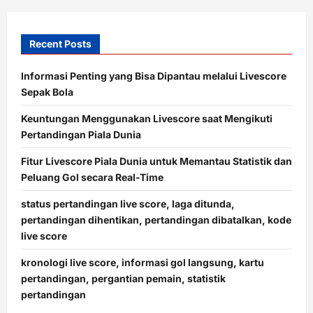
Recent Posts
Informasi Penting yang Bisa Dipantau melalui Livescore
Sepak Bola
Keuntungan Menggunakan Livescore saat Mengikuti
Pertandingan Piala Dunia
Fitur Livescore Piala Dunia untuk Memantau Statistik dan
Peluang Gol secara Real-Time
status pertandingan live score, laga ditunda,
pertandingan dihentikan, pertandingan dibatalkan, kode
live score
kronologi live score, informasi gol langsung, kartu
pertandingan, pergantian pemain, statistik
pertandingan