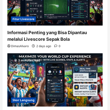
Fitur Livescore
Informasi Penting yang Bisa Dipantau
melalui Livescore Sepak Bola
DimasAlvaro
2 days ago
0
3 minutes read
Skor Langsung