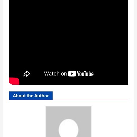
About the Author