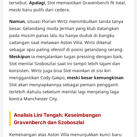
tersebut.
Apalagi
, Slot memastikan Gravenberch fit total,
meski baru pulih dari cedera.
Namun
, situasi Florian Wirtz menimbulkan tanda tanya
besar. Gelandang muda Jerman yang klub datangkan
pada musim panas lalu itu hanya duduk di bangku
cadangan saat melawan Aston Villa. Wirtz dikenal
sebagai opsi paling ofensif di posisi gelandang serang.
Meskipun
ia menjalankan tugas pressing dengan baik,
Slot menilai Szoboszlai saat ini tampil lebih tajam dan
konsisten. Wirtz juga bisa Slot mainkan di sisi kiri
menggantikan Cody Gakpo,
meski besar kemungkinan
Slot akan menyiapkannya sebagai pemain pengganti
terlebih dahulu sebelum menilai lagi menjelang laga
kontra Manchester City.
Analisis Lini Tengah: Keseimbangan
Gravenberch dan Szoboszlai
Kemenangan atas Aston Villa menunjukkan kunci baru