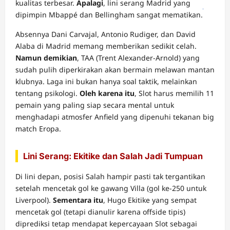
kualitas terbesar.
Apalagi
, lini serang Madrid yang
dipimpin Mbappé dan Bellingham sangat mematikan.
Tembak
ikan
Absennya Dani Carvajal, Antonio Rudiger, dan David
Slot
Alaba di Madrid memang memberikan sedikit celah.
Namun demikian
, TAA (Trent Alexander-Arnold) yang
sudah pulih diperkirakan akan bermain melawan mantan
klubnya. Laga ini bukan hanya soal taktik, melainkan
tentang psikologi.
Oleh karena itu
, Slot harus memilih 11
pemain yang paling siap secara mental untuk
menghadapi atmosfer Anfield yang dipenuhi tekanan big
match Eropa.
Lini Serang: Ekitike dan Salah Jadi Tumpuan
Di lini depan, posisi Salah hampir pasti tak tergantikan
setelah mencetak gol ke gawang Villa (gol ke-250 untuk
Liverpool).
Sementara itu
, Hugo Ekitike yang sempat
mencetak gol (tetapi dianulir karena offside tipis)
diprediksi tetap mendapat kepercayaan Slot sebagai