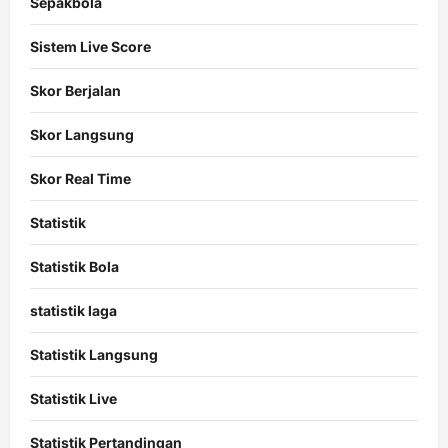
Sepakbola
Sistem Live Score
Skor Berjalan
Skor Langsung
Skor Real Time
Statistik
Statistik Bola
statistik laga
Statistik Langsung
Statistik Live
Statistik Pertandingan