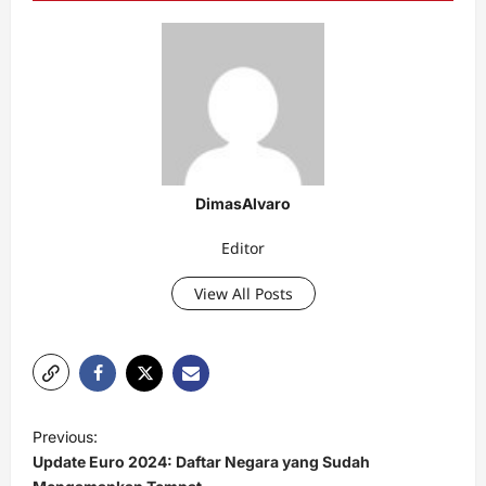
DimasAlvaro
Editor
View All Posts
P
Previous:
o
Update Euro 2024: Daftar Negara yang Sudah