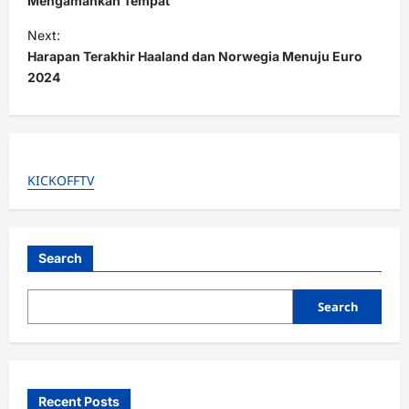
s
Mengamankan Tempat
t
Next:
Harapan Terakhir Haaland dan Norwegia Menuju Euro
n
2024
a
v
i
g
KICKOFFTV
a
t
i
Search
o
Search
n
Recent Posts