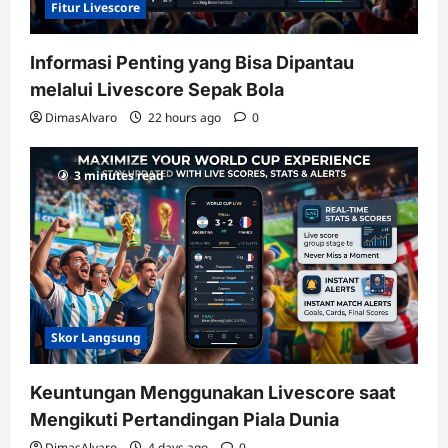
Fitur Livescore
Informasi Penting yang Bisa Dipantau
melalui Livescore Sepak Bola
DimasAlvaro
22 hours ago
0
3 minutes read
Skor Langsung
Keuntungan Menggunakan Livescore saat
Mengikuti Pertandingan Piala Dunia
DimasAlvaro
4 days ago
0