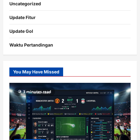
Uncategorized
Update Fitur
Update Gol
Waktu Pertandingan
Citislots
Pusatnya
Slot
You May Have Missed
Gacor
dengan
RTP
3 minutes read
terupdate