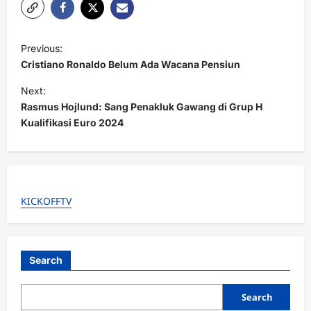
P
Previous:
o
Cristiano Ronaldo Belum Ada Wacana Pensiun
s
Next:
t
Rasmus Hojlund: Sang Penakluk Gawang di Grup H
Kualifikasi Euro 2024
n
a
v
i
KICKOFFTV
g
a
t
Search
i
o
Search