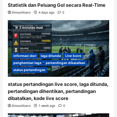
Statistik dan Peluang Gol secara Real-Time
DimasAlvaro
4 days ago
0
3 minutes read
informasi skor
laga ditunda
Live Score
penghentian laga
pertandingan dibatalkan
status pertandingan
status pertandingan live score, laga ditunda,
pertandingan dihentikan, pertandingan
dibatalkan, kode live score
DimasAlvaro
1 week ago
0