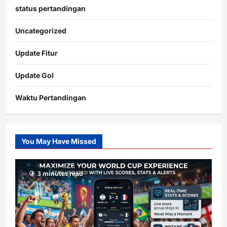
status pertandingan
Uncategorized
Update Fitur
Update Gol
Waktu Pertandingan
Citislots
Pusatnya
Slot
You May Have Missed
Gacor
dengan
RTP
3 minutes read
terupdate