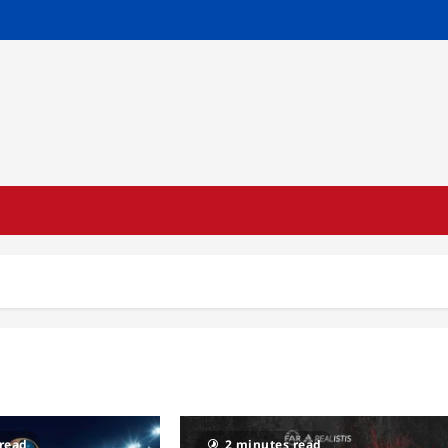
 read
2 minutes read