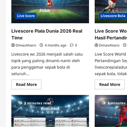
Tercepat
Hari
Ini
Live Score
Livescore Bola
Livescore Piala Dunia 2026 Real
Live Score Wo
Time
Hasil Pertand
DimasAlvaro
4 months ago
0
DimasAlvaro
Livescore wc 2026 menjadi salah satu
Live Score World
topik yang paling dinanti-nanti oleh
Pertandingan Se
para penggemar sepak bola di
livescorepialad
seluruh...
sepak bola, tidak.
Read
Re
Read More
Read More
more
mo
about
abo
Livescore
Liv
Piala
Sco
3 minutes read
3 minutes
Dunia
Wo
2026
Cu
Real
da
Time
Up
Has
Per