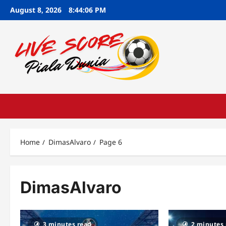
Skip
August 8, 2026
8:44:07 PM
to
content
Home
DimasAlvaro
Page 6
DimasAlvaro
3 minutes read
2 minutes