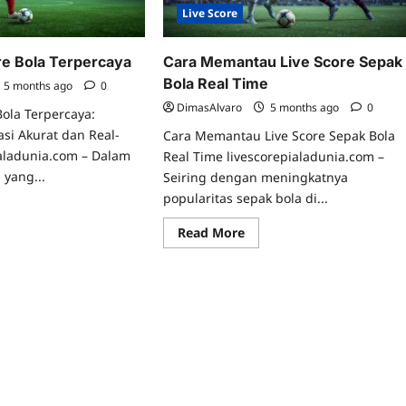
pak
Terbaru
Live Score
a
re Bola Terpercaya
Cara Memantau Live Score Sepak
Bola Real Time
5 months ago
0
DimasAlvaro
5 months ago
0
Bola Terpercaya:
si Akurat dan Real-
Cara Memantau Live Score Sepak Bola
ialadunia.com – Dalam
Real Time livescorepialadunia.com –
 yang...
Seiring dengan meningkatnya
popularitas sepak bola di...
ad
re
Read
Read More
ut
more
us
about
e
Cara
re
Memantau
a
Live
percaya
Score
Sepak
Bola
Real
Time