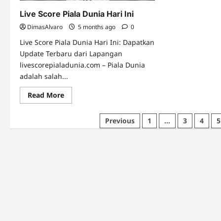
Live Score Piala Dunia Hari Ini
DimasAlvaro
5 months ago
0
Live Score Piala Dunia Hari Ini: Dapatkan
Update Terbaru dari Lapangan
livescorepialadunia.com – Piala Dunia
adalah salah...
Read
Read More
more
about
Live
Posts
Previous
1
…
3
4
5
Score
Piala
pagination
Dunia
Hari
Ini