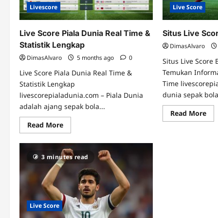
Se
Livescore
Live Score
Bol
Live Score Piala Dunia Real Time &
Situs Live Sco
Statistik Lengkap
DimasAlvaro
DimasAlvaro
5 months ago
0
Situs Live Score 
Temukan Informa
Live Score Piala Dunia Real Time &
Time livescorep
Statistik Lengkap
dunia sepak bola
livescorepialadunia.com – Piala Dunia
adalah ajang sepak bola...
Re
Read More
mo
Read
Read More
abo
more
Sit
about
Liv
Live
Sco
Score
Bol
3 minutes read
Piala
Ter
Dunia
Real
Time
&
Statistik
Lengkap
Live Score