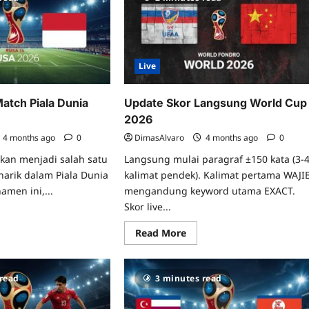
Live
Match Piala Dunia
Update Skor Langsung World Cup
2026
4 months ago
0
DimasAlvaro
4 months ago
0
 akan menjadi salah satu
Langsung mulai paragraf ±150 kata (3-
narik dalam Piala Dunia
kalimat pendek). Kalimat pertama WAJI
amen ini,...
mengandung keyword utama EXACT.
Skor live...
ad
re
Read
Read More
ut
more
tistik
about
e
Update
tch
Skor
la
 read
3 minutes read
Langsung
ia
World
6
Cup