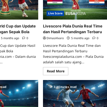
2026
Live Score
rld Cup dan Update
Livescore Piala Dunia Real Time
ingan Sepak Bola
dan Hasil Pertandingan Terbaru
5 months ago
0
DimasAlvaro
5 months ago
0
 Cup dan Update Hasil
Livescore Piala Dunia Real Time dan
pak Bola
Hasil Pertandingan Terbaru
unia.com – Dalam dunia
livescorepialadunia.com – Piala Dunia
..
adalah salah satu ajang...
ad
Read
Read More
re
more
ut
about
e
Livescore
re
Piala
 read
3 minutes read
rld
Dunia
p
Real
n
Time
date
dan
il
Hasil
tandingan
Pertandingan