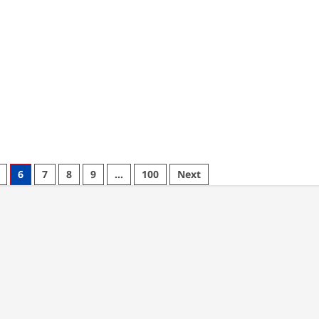
6
7
8
9
…
100
Next