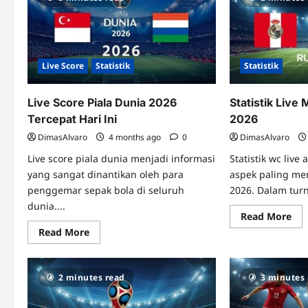
Live Score
Statistik
Statistik
Live Score Piala Dunia 2026
Statistik Live 
Tercepat Hari Ini
2026
DimasAlvaro
4 months ago
0
DimasAlvaro
Live score piala dunia menjadi informasi
Statistik wc live
yang sangat dinantikan oleh para
aspek paling me
penggemar sepak bola di seluruh
2026. Dalam turn
dunia....
Re
Read More
mo
Read
Read More
abo
more
Sta
about
Liv
Live
Ma
Score
Pia
2 minutes read
3 minutes
Piala
Dun
Dunia
202
2026