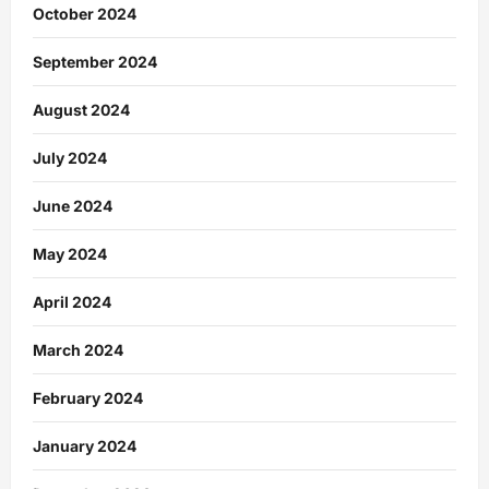
October 2024
September 2024
August 2024
July 2024
June 2024
May 2024
April 2024
March 2024
February 2024
January 2024