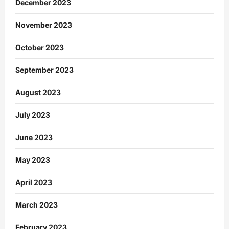
December 2023
November 2023
October 2023
September 2023
August 2023
July 2023
June 2023
May 2023
April 2023
March 2023
February 2023