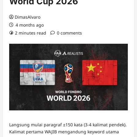
World Cup 2026
DimasAlvaro
4 months ago
2 minutes read
0 comments
Langsung mulai paragraf ±150 kata (3-4 kalimat pendek).
Kalimat pertama WAJIB mengandung keyword utama