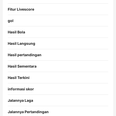
Fitur Livescore
gol
Hasil Bola
Hasil Langsung
Hasil pertandingan
Hasil Sementara
Hasil Terkini
informasi skor
Jalannya Laga
Jalannya Pertandingan