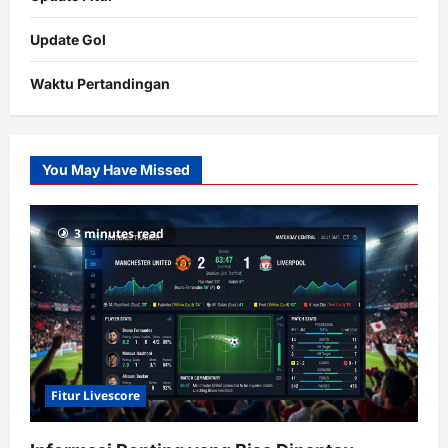
Update Gol
Waktu Pertandingan
Citislots
Pusatnya
Slot
You May Have Missed
Gacor
dengan
RTP
3 minutes read
terupdate
Fitur Livescore