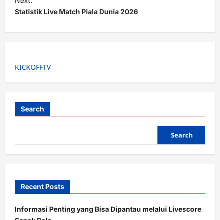
Next:
t
Statistik Live Match Piala Dunia 2026
n
a
v
KICKOFFTV
i
g
a
Search
t
i
Search
o
n
Recent Posts
Informasi Penting yang Bisa Dipantau melalui Livescore