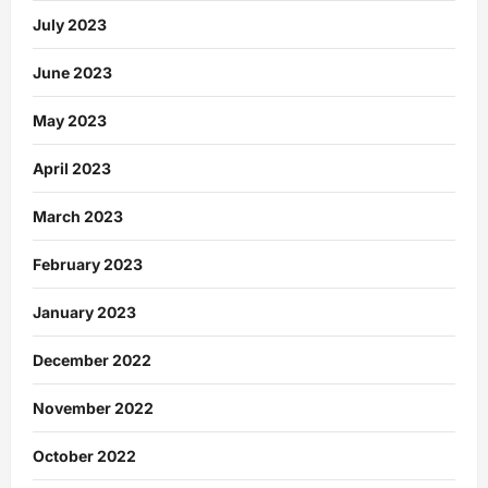
July 2023
June 2023
May 2023
April 2023
March 2023
February 2023
January 2023
December 2022
November 2022
October 2022