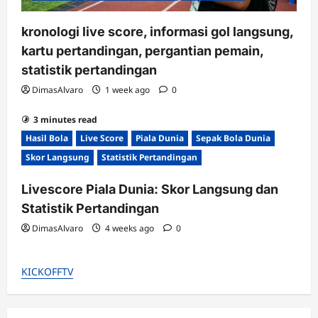
kronologi live score, informasi gol langsung,
kartu pertandingan, pergantian pemain,
statistik pertandingan
DimasAlvaro
1 week ago
0
3 minutes read
Hasil Bola
Live Score
Piala Dunia
Sepak Bola Dunia
Skor Langsung
Statistik Pertandingan
Livescore Piala Dunia: Skor Langsung dan
Statistik Pertandingan
DimasAlvaro
4 weeks ago
0
KICKOFFTV