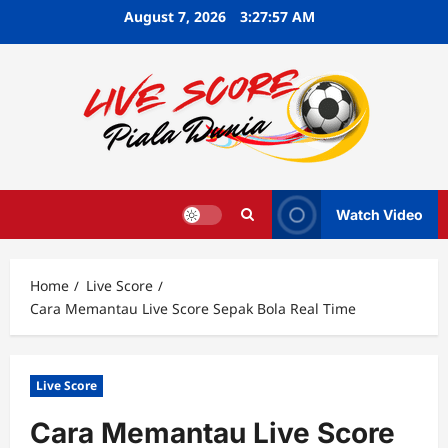
Skip
August 7, 2026
3:27:58 AM
to
content
Watch Video
Home
Live Score
Cara Memantau Live Score Sepak Bola Real Time
Live Score
Cara Memantau Live Score