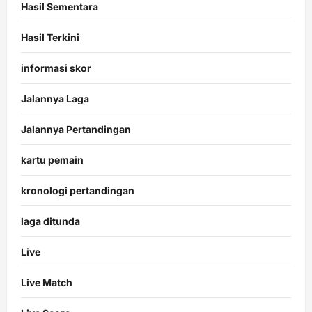
Hasil Sementara
Hasil Terkini
informasi skor
Jalannya Laga
Jalannya Pertandingan
kartu pemain
kronologi pertandingan
laga ditunda
Live
Live Match