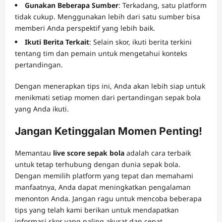
Gunakan Beberapa Sumber
: Terkadang, satu platform
tidak cukup. Menggunakan lebih dari satu sumber bisa
memberi Anda perspektif yang lebih baik.
Ikuti Berita Terkait
: Selain skor, ikuti berita terkini
tentang tim dan pemain untuk mengetahui konteks
pertandingan.
Dengan menerapkan tips ini, Anda akan lebih siap untuk
menikmati setiap momen dari pertandingan sepak bola
yang Anda ikuti.
Jangan Ketinggalan Momen Penting!
Memantau
live score sepak bola
adalah cara terbaik
untuk tetap terhubung dengan dunia sepak bola.
Dengan memilih platform yang tepat dan memahami
manfaatnya, Anda dapat meningkatkan pengalaman
menonton Anda. Jangan ragu untuk mencoba beberapa
tips yang telah kami berikan untuk mendapatkan
informasi skor yang paling akurat dan cepat.