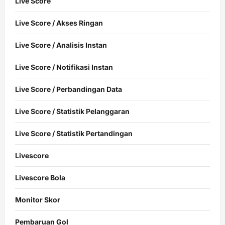
Live Score
Live Score / Akses Ringan
Live Score / Analisis Instan
Live Score / Notifikasi Instan
Live Score / Perbandingan Data
Live Score / Statistik Pelanggaran
Live Score / Statistik Pertandingan
Livescore
Livescore Bola
Monitor Skor
Pembaruan Gol