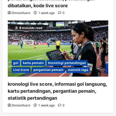
dibatalkan, kode live score
DimasAlvaro
1 week ago
0
3 minutes read
gol
kartu pemain
kronologi pertandingan
Live Score
pergantian pemain
statistik laga
kronologi live score, informasi gol langsung,
kartu pertandingan, pergantian pemain,
statistik pertandingan
DimasAlvaro
1 week ago
0