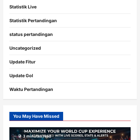
Statistik Live
Statistik Pertandingan
status pertandingan
Uncategorized
Update Fitur
Update Gol
Waktu Pertandingan
Citislots
Pusatnya
Slot
You May Have Missed
Gacor
dengan
RTP
3 minutes read
terupdate