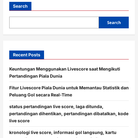
Search
Search
Recent Posts
Keuntungan Menggunakan Livescore saat Mengikuti
Pertandingan Piala Dunia
Fitur Livescore Piala Dunia untuk Memantau Statistik dan
Peluang Gol secara Real-Time
status pertandingan live score, laga ditunda,
pertandingan dihentikan, pertandingan dibatalkan, kode
live score
kronologi live score, informasi gol langsung, kartu