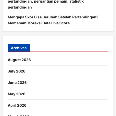
pertandingan, pergantian pemain, statistik
pertandingan
Mengapa Skor Bisa Berubah Setelah Pertandingan?
Memahami Koreksi Data Live Score
Archives
August 2026
July 2026
June 2026
May 2026
April 2026