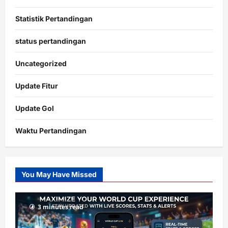
Statistik Pertandingan
status pertandingan
Uncategorized
Update Fitur
Update Gol
Waktu Pertandingan
Citislots
Pusatnya
Slot
You May Have Missed
Gacor
dengan
RTP
3 minutes read
terupdate