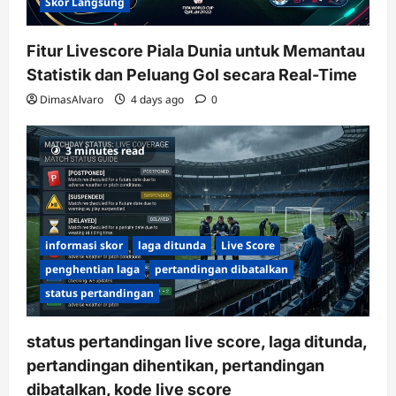
Skor Langsung
Fitur Livescore Piala Dunia untuk Memantau
Statistik dan Peluang Gol secara Real-Time
DimasAlvaro
4 days ago
0
3 minutes read
informasi skor
laga ditunda
Live Score
penghentian laga
pertandingan dibatalkan
status pertandingan
status pertandingan live score, laga ditunda,
pertandingan dihentikan, pertandingan
dibatalkan, kode live score