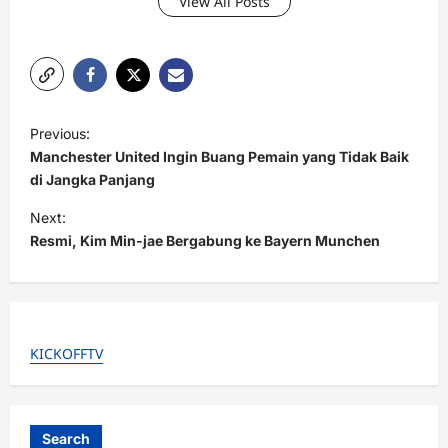
View All Posts
P
Previous:
o
Manchester United Ingin Buang Pemain yang Tidak Baik
s
di Jangka Panjang
t
Next:
Resmi, Kim Min-jae Bergabung ke Bayern Munchen
n
a
v
i
KICKOFFTV
g
a
t
Search