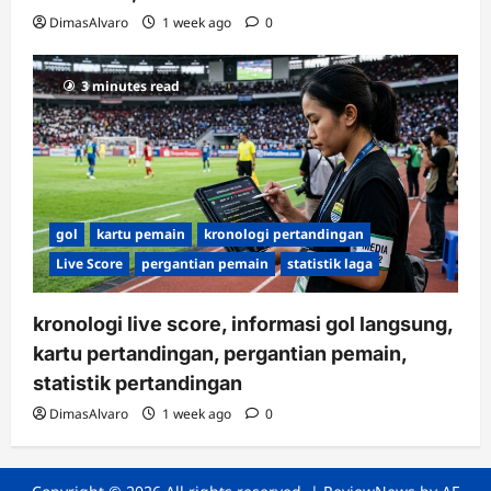
DimasAlvaro
1 week ago
0
3 minutes read
gol
kartu pemain
kronologi pertandingan
Live Score
pergantian pemain
statistik laga
kronologi live score, informasi gol langsung,
kartu pertandingan, pergantian pemain,
statistik pertandingan
DimasAlvaro
1 week ago
0