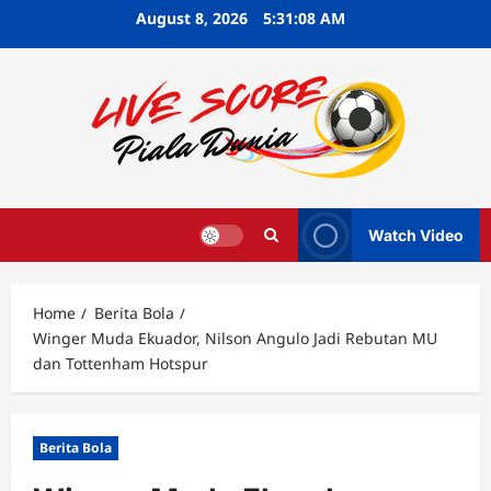
Skip
August 8, 2026
5:31:10 AM
to
content
Watch Video
Home
Berita Bola
Winger Muda Ekuador, Nilson Angulo Jadi Rebutan MU
dan Tottenham Hotspur
Berita Bola