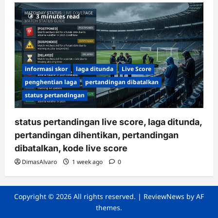
3 minutes read
informasi skor
laga ditunda
Live Score
penghentian laga
pertandingan dibatalkan
status pertandingan
status pertandingan live score, laga ditunda,
pertandingan dihentikan, pertandingan
dibatalkan, kode live score
DimasAlvaro
1 week ago
0
Copyright © 2026 All rights reserved.
|
ReviewNews
by AF
themes.