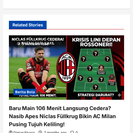
a
v
i
Related Stories
g
a
5 minutes read
t
i
o
n
Berita Bola
Baru Main 106 Menit Langsung Cedera?
Nasib Apes Niclas Füllkrug Bikin AC Milan
Pusing Tujuh Keliling!
DimasAlvaro
7 months ago
0