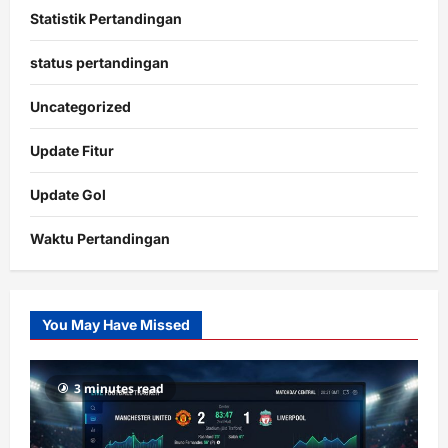
Statistik Pertandingan
status pertandingan
Uncategorized
Update Fitur
Update Gol
Waktu Pertandingan
Citislots
Pusatnya
Slot
You May Have Missed
Gacor
dengan
RTP
3 minutes read
terupdate