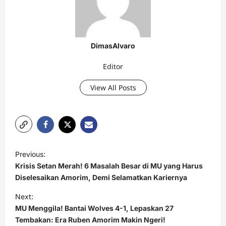
DimasAlvaro
Editor
View All Posts
P
Previous:
o
Krisis Setan Merah! 6 Masalah Besar di MU yang Harus
s
Diselesaikan Amorim, Demi Selamatkan Kariernya
t
Next:
MU Menggila! Bantai Wolves 4-1, Lepaskan 27
n
Tembakan: Era Ruben Amorim Makin Ngeri!