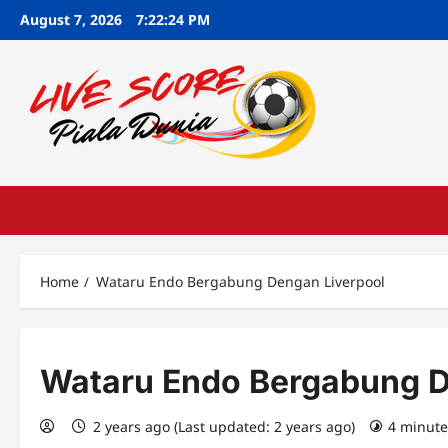
Skip
August 7, 2026
7:22:25 PM
to
content
Home
Wataru Endo Bergabung Dengan Liverpool
Wataru Endo Bergabung D
2 years ago (Last updated: 2 years ago)
4 minute