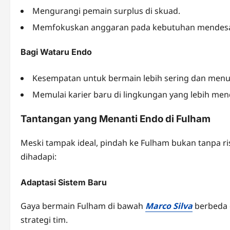
Mengurangi pemain surplus di skuad.
Memfokuskan anggaran pada kebutuhan mendesak 
Bagi Wataru Endo
Kesempatan untuk bermain lebih sering dan men
Memulai karier baru di lingkungan yang lebih me
Tantangan yang Menanti Endo di Fulham
Meski tampak ideal, pindah ke Fulham bukan tanpa r
dihadapi:
Adaptasi Sistem Baru
Gaya bermain Fulham di bawah
M
arco
Silva
berbeda 
strategi tim.