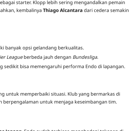
bagai starter. Klopp lebih sering mengandalkan pemain
Bahkan, kembalinya
Thiago Alcantara
dari cedera semakin
iki banyak opsi gelandang berkualitas.
er League
berbeda jauh dengan
Bundesliga
.
g sedikit bisa memengaruhi performa Endo di lapangan.
ng untuk memperbaiki situasi. Klub yang bermarkas di
an berpengalaman untuk menjaga keseimbangan tim.