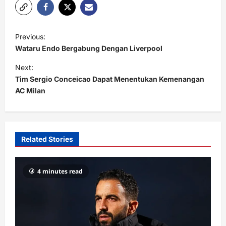
P
Previous:
o
Wataru Endo Bergabung Dengan Liverpool
s
Next:
t
Tim Sergio Conceicao Dapat Menentukan Kemenangan
AC Milan
n
a
v
i
Related Stories
g
a
4 minutes read
t
i
o