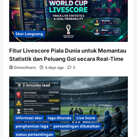
Skor Langsung
Fitur Livescore Piala Dunia untuk Memantau
Statistik dan Peluang Gol secara Real-Time
DimasAlvaro
6 days ago
0
3 minutes read
informasi skor
laga ditunda
Live Score
penghentian laga
pertandingan dibatalkan
status pertandingan