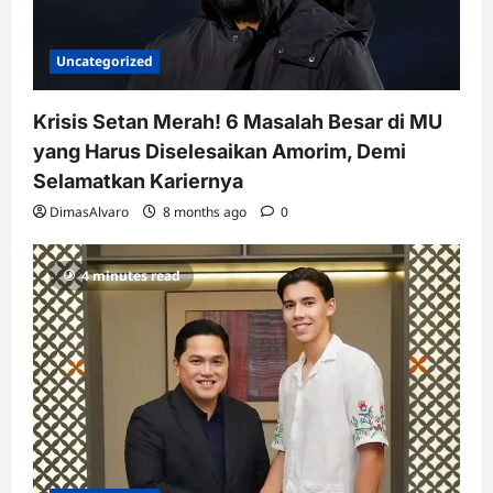
n
Uncategorized
Krisis Setan Merah! 6 Masalah Besar di MU
yang Harus Diselesaikan Amorim, Demi
Selamatkan Kariernya
DimasAlvaro
8 months ago
0
4 minutes read