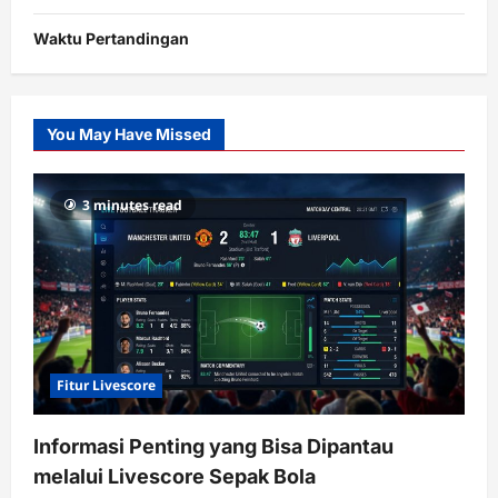
Waktu Pertandingan
Citislots
Pusatnya
Slot
You May Have Missed
Gacor
dengan
RTP
3 minutes read
terupdate
Fitur Livescore
Informasi Penting yang Bisa Dipantau
melalui Livescore Sepak Bola