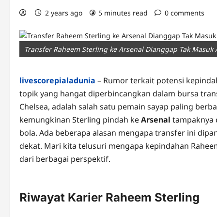
2 years ago
5 minutes read
0 comments
Transfer Raheem Sterling ke Arsenal Dianggap Tak Masuk 
livescorepialadunia
– Rumor terkait potensi kepinda
topik yang hangat diperbincangkan dalam bursa transf
Chelsea, adalah salah satu pemain sayap paling berb
kemungkinan Sterling pindah ke
Arsenal
tampaknya d
bola. Ada beberapa alasan mengapa transfer ini dipan
dekat. Mari kita telusuri mengapa kepindahan Rahee
dari berbagai perspektif.
Riwayat Karier Raheem Sterling