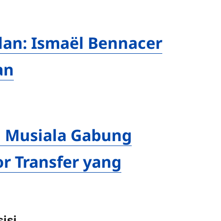
lan: Ismaël Bennacer
an
l Musiala Gabung
r Transfer yang
isi