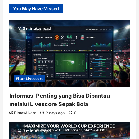
Slot
You May Have Missed
Gacor
dengan
RTP
3 minutes read
terupdate
Fitur Livescore
Informasi Penting yang Bisa Dipantau
melalui Livescore Sepak Bola
DimasAlvaro
2 days ago
0
3 minutes read