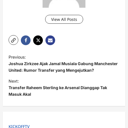
View All Posts
P
Previous:
o
Joshua Zirkzee Ajak Jamal Musiala Gabung Manchester
s
United: Rumor Transfer yang Mengejutkan?
t
Next:
Transfer Raheem Sterling ke Arsenal Dianggap Tak
n
Masuk Akal
a
v
i
g
KICKOFFTV