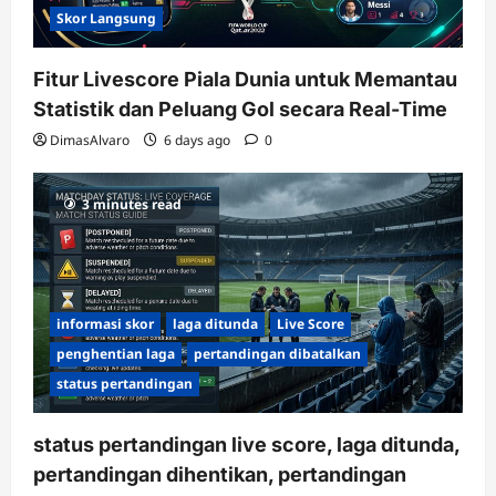
Skor Langsung
Fitur Livescore Piala Dunia untuk Memantau
Statistik dan Peluang Gol secara Real-Time
DimasAlvaro
6 days ago
0
3 minutes read
informasi skor
laga ditunda
Live Score
penghentian laga
pertandingan dibatalkan
status pertandingan
status pertandingan live score, laga ditunda,
pertandingan dihentikan, pertandingan