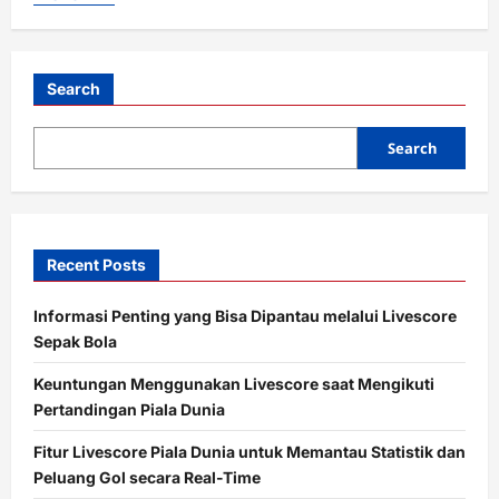
a
t
i
Search
o
Search
n
Recent Posts
Informasi Penting yang Bisa Dipantau melalui Livescore
Sepak Bola
Keuntungan Menggunakan Livescore saat Mengikuti
Pertandingan Piala Dunia
Fitur Livescore Piala Dunia untuk Memantau Statistik dan
Peluang Gol secara Real-Time