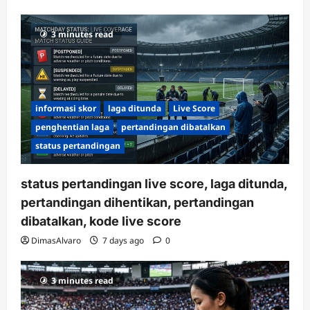
3 minutes read
informasi skor
laga ditunda
Live Score
penghentian laga
pertandingan dibatalkan
status pertandingan
status pertandingan live score, laga ditunda,
pertandingan dihentikan, pertandingan
dibatalkan, kode live score
DimasAlvaro
7 days ago
0
3 minutes read