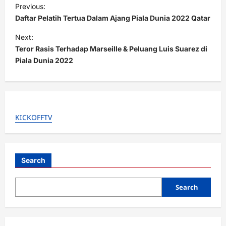
P
Previous:
o
Daftar Pelatih Tertua Dalam Ajang Piala Dunia 2022 Qatar
s
Next:
t
Teror Rasis Terhadap Marseille & Peluang Luis Suarez di
Piala Dunia 2022
n
a
v
i
KICKOFFTV
g
a
t
Search
i
o
Search
n