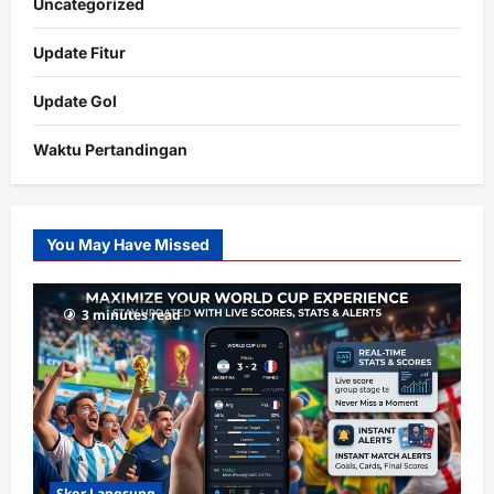
Uncategorized
Update Fitur
Update Gol
Waktu Pertandingan
Citislots
Pusatnya
Slot
You May Have Missed
Gacor
dengan
RTP
3 minutes read
terupdate
Skor Langsung