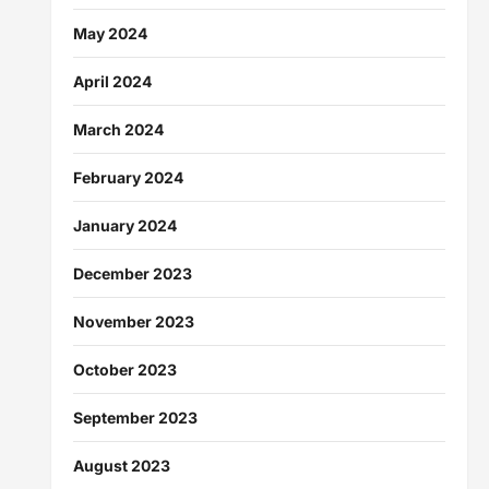
May 2024
April 2024
March 2024
February 2024
January 2024
December 2023
November 2023
October 2023
September 2023
August 2023