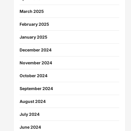
March 2025
February 2025
January 2025
December 2024
November 2024
October 2024
September 2024
August 2024
July 2024
June 2024