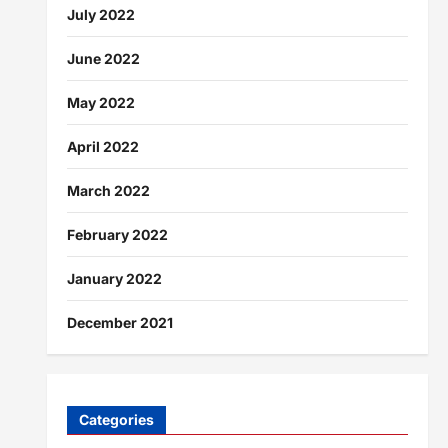
July 2022
June 2022
May 2022
April 2022
March 2022
February 2022
January 2022
December 2021
Categories