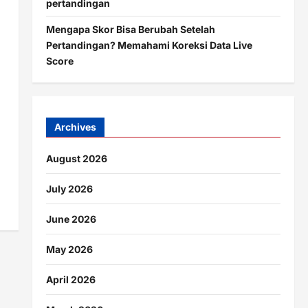
pertandingan
Mengapa Skor Bisa Berubah Setelah
Pertandingan? Memahami Koreksi Data Live
Score
Archives
August 2026
July 2026
June 2026
May 2026
April 2026