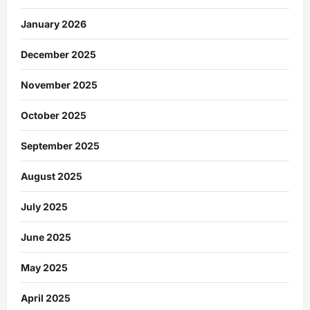
January 2026
December 2025
November 2025
October 2025
September 2025
August 2025
July 2025
June 2025
May 2025
April 2025