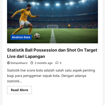
Analisis Data
Statistik Ball Possession dan Shot On Target
Live dari Lapangan
DimasAlvaro
3 months ago
0
Statistik live score bola adalah salah satu aspek penting
bagi para penggemar sepak bola. Dengan adanya
statistik...
Read
Read More
more
about
Statistik
Ball