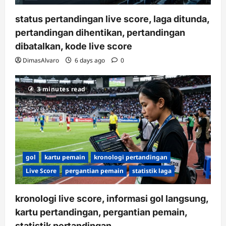
status pertandingan live score, laga ditunda,
pertandingan dihentikan, pertandingan
dibatalkan, kode live score
DimasAlvaro
6 days ago
0
3 minutes read
gol
kartu pemain
kronologi pertandingan
Live Score
pergantian pemain
statistik laga
kronologi live score, informasi gol langsung,
kartu pertandingan, pergantian pemain,
statistik pertandingan