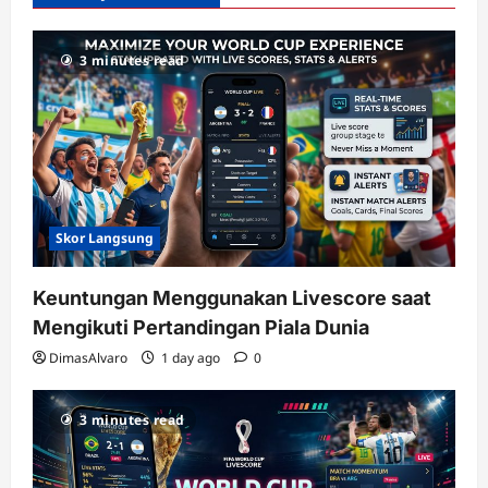
dengan
RTP
3 minutes read
terupdate
Skor Langsung
Keuntungan Menggunakan Livescore saat
Mengikuti Pertandingan Piala Dunia
DimasAlvaro
1 day ago
0
3 minutes read