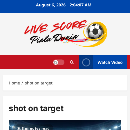
Skip
August 6, 2026
2:04:08 AM
to
content
Watch Video
Home
shot on target
shot on target
3 minutes read