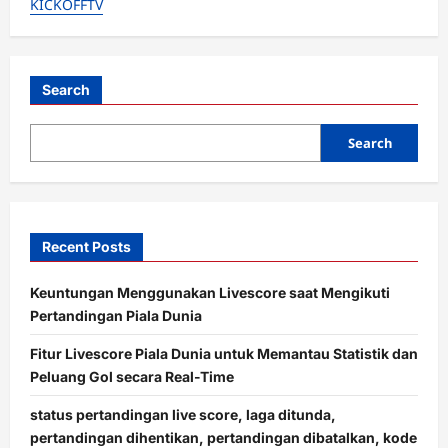
KICKOFFTV
Possession
dan
Shot
On
Target
Live
dari
Search
Lapangan
Search
Recent Posts
Keuntungan Menggunakan Livescore saat Mengikuti
Pertandingan Piala Dunia
Fitur Livescore Piala Dunia untuk Memantau Statistik dan
Peluang Gol secara Real-Time
status pertandingan live score, laga ditunda,
pertandingan dihentikan, pertandingan dibatalkan, kode