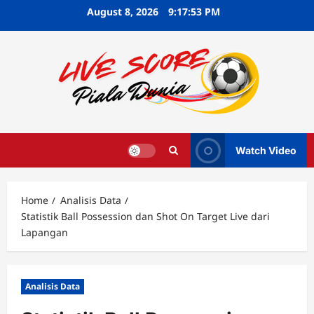
Skip
August 8, 2026
9:17:54 PM
to
content
Watch Video
Home
Analisis Data
Statistik Ball Possession dan Shot On Target Live dari
Lapangan
Analisis Data