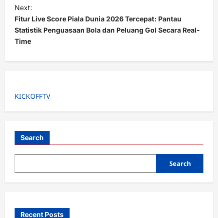
s
Next:
t
Fitur Live Score Piala Dunia 2026 Tercepat: Pantau
Statistik Penguasaan Bola dan Peluang Gol Secara Real-
n
Time
a
v
i
g
KICKOFFTV
a
t
i
Search
o
Search
n
Recent Posts