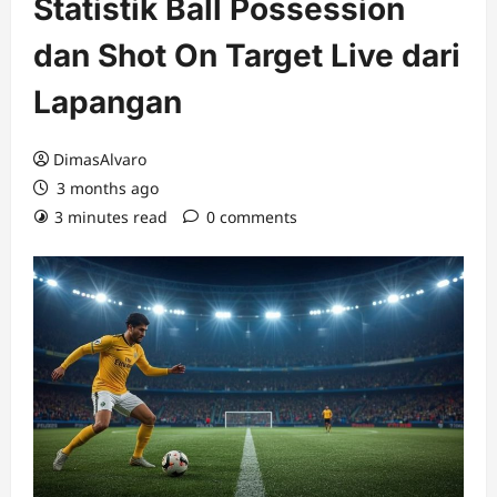
Statistik Ball Possession
dan Shot On Target Live dari
Lapangan
DimasAlvaro
3 months ago
3 minutes read
0 comments