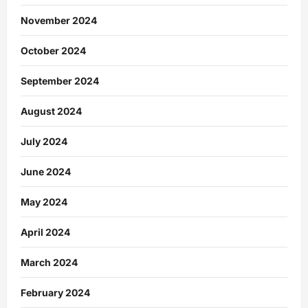
November 2024
October 2024
September 2024
August 2024
July 2024
June 2024
May 2024
April 2024
March 2024
February 2024