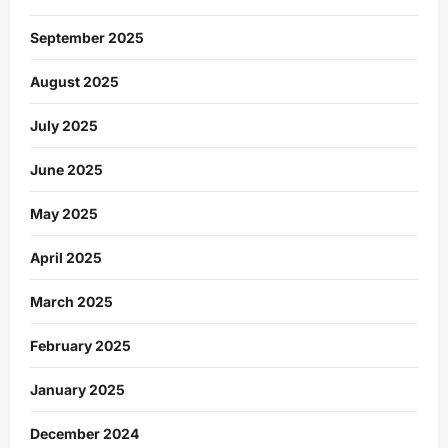
September 2025
August 2025
July 2025
June 2025
May 2025
April 2025
March 2025
February 2025
January 2025
December 2024