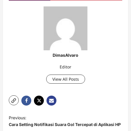
DimasAlvaro
Editor
View All Posts
P
Previous:
o
Cara Setting Notifikasi Suara Gol Tercepat di Aplikasi HP