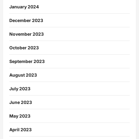
January 2024
December 2023
November 2023
October 2023
September 2023
August 2023
July 2023
June 2023
May 2023
April 2023