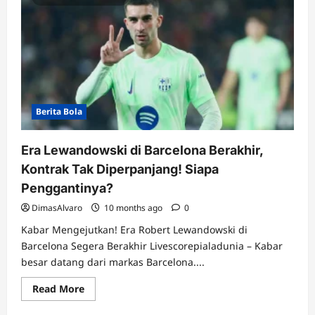
Berita Bola
Era Lewandowski di Barcelona Berakhir,
Kontrak Tak Diperpanjang! Siapa
Penggantinya?
DimasAlvaro
10 months ago
0
Kabar Mengejutkan! Era Robert Lewandowski di
Barcelona Segera Berakhir Livescorepialadunia – Kabar
besar datang dari markas Barcelona....
Read
Read More
more
about