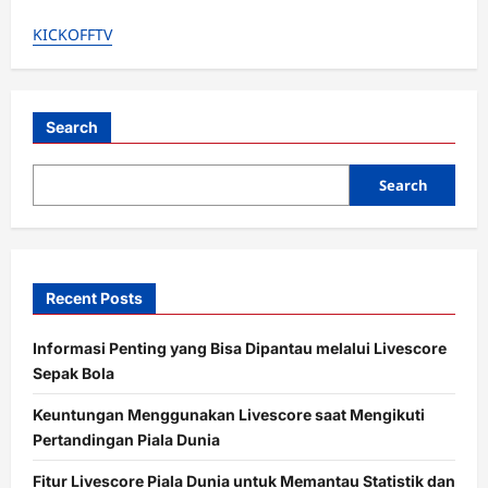
Era
Lewandowski
KICKOFFTV
di
Barcelona
Berakhir,
Kontrak
Tak
Diperpanjang!
Siapa
Search
Penggantinya?
Search
Recent Posts
Informasi Penting yang Bisa Dipantau melalui Livescore
Sepak Bola
Keuntungan Menggunakan Livescore saat Mengikuti
Pertandingan Piala Dunia
Fitur Livescore Piala Dunia untuk Memantau Statistik dan