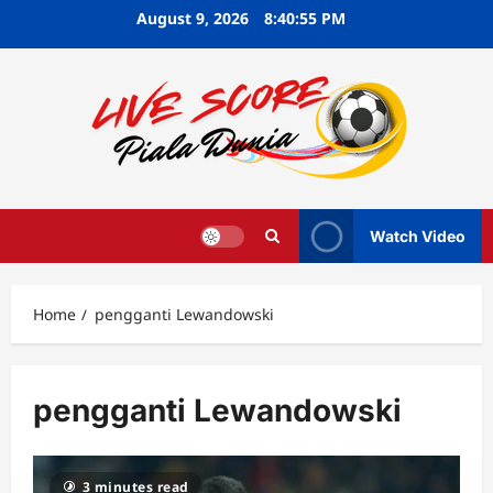
Skip
August 9, 2026
8:40:55 PM
to
content
Watch Video
Home
pengganti Lewandowski
pengganti Lewandowski
3 minutes read