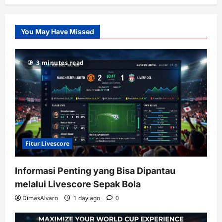
Citislots
Pusatnya
Slot
You May Have Missed
Gacor
dengan
RTP
3 minutes read
terupdate
Fitur Livescore
Informasi Penting yang Bisa Dipantau
melalui Livescore Sepak Bola
DimasAlvaro
1 day ago
0