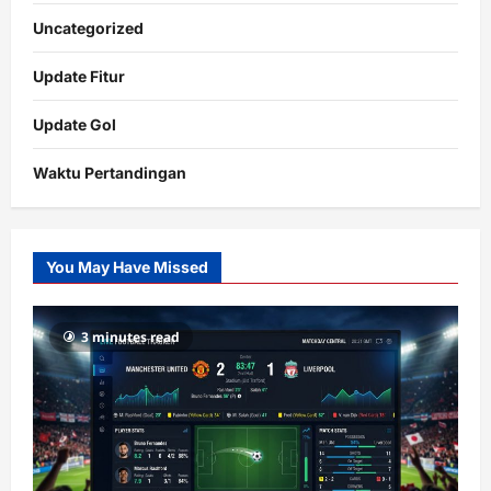
Uncategorized
Update Fitur
Update Gol
Waktu Pertandingan
Citislots
Pusatnya
Slot
You May Have Missed
Gacor
dengan
RTP
3 minutes read
terupdate