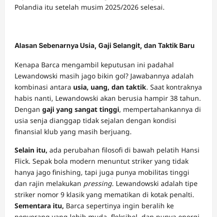
Polandia itu setelah musim 2025/2026 selesai.
Alasan Sebenarnya Usia, Gaji Selangit, dan Taktik Baru
Kenapa Barca mengambil keputusan ini padahal
Lewandowski masih jago bikin gol? Jawabannya adalah
kombinasi antara
usia, uang, dan taktik
. Saat kontraknya
habis nanti, Lewandowski akan berusia hampir 38 tahun.
Dengan
gaji yang sangat tinggi
, mempertahankannya di
usia senja dianggap tidak sejalan dengan kondisi
finansial klub yang masih berjuang.
Selain itu,
ada perubahan filosofi di bawah pelatih Hansi
Flick. Sepak bola modern menuntut striker yang tidak
hanya jago finishing, tapi juga punya mobilitas tinggi
dan rajin melakukan
pressing
DOMINOBET
. Lewandowski adalah tipe
striker nomor 9 klasik yang mematikan di kotak penalti.
daftar
Sementara itu,
Barca sepertinya ingin beralih ke
penyerang yang lebih muda, fleksibel, dan punya energi