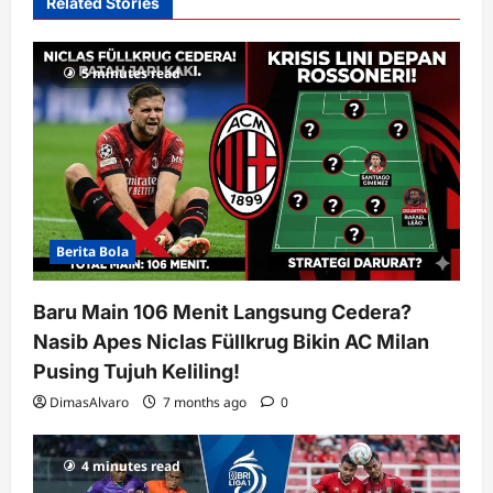
i
Related Stories
g
a
5 minutes read
t
i
o
n
Berita Bola
Baru Main 106 Menit Langsung Cedera?
Nasib Apes Niclas Füllkrug Bikin AC Milan
Pusing Tujuh Keliling!
DimasAlvaro
7 months ago
0
4 minutes read