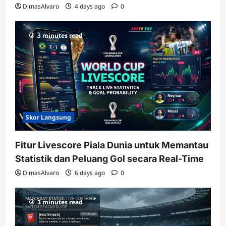
DimasAlvaro
4 days ago
0
3 minutes read
Skor Langsung
Fitur Livescore Piala Dunia untuk Memantau
Statistik dan Peluang Gol secara Real-Time
DimasAlvaro
6 days ago
0
3 minutes read