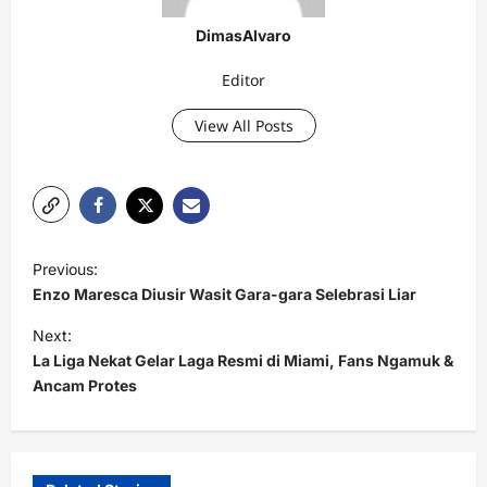
DimasAlvaro
Editor
View All Posts
P
Previous:
o
Enzo Maresca Diusir Wasit Gara-gara Selebrasi Liar
s
Next:
t
La Liga Nekat Gelar Laga Resmi di Miami, Fans Ngamuk &
Ancam Protes
n
a
v