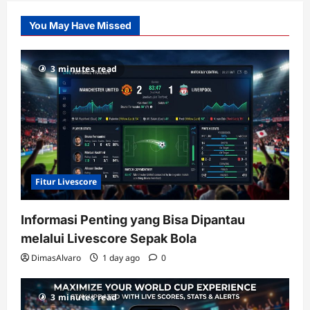
Slot
You May Have Missed
Gacor
dengan
RTP
3 minutes read
terupdate
Fitur Livescore
Informasi Penting yang Bisa Dipantau
melalui Livescore Sepak Bola
DimasAlvaro
1 day ago
0
3 minutes read