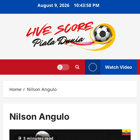
Skip
August 9, 2026
10:43:59 PM
to
content
Watch Video
Home
Nilson Angulo
Nilson Angulo
5 minutes read