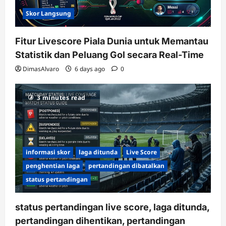
Skor Langsung
Fitur Livescore Piala Dunia untuk Memantau
Statistik dan Peluang Gol secara Real-Time
DimasAlvaro
6 days ago
0
3 minutes read
informasi skor
laga ditunda
Live Score
penghentian laga
pertandingan dibatalkan
status pertandingan
status pertandingan live score, laga ditunda,
pertandingan dihentikan, pertandingan