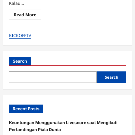
Kalau...
Read
Read More
more
about
Napoli
sapu
KICKOFFTV
bersih
4
laga
awal
Serie
A,Tapi
Kok
Search
Conte
Malah
Panik?
Search
Recent Posts
Keuntungan Menggunakan Livescore saat Mengikuti
Pertandingan Piala Dunia