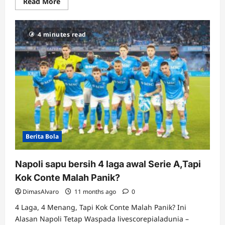
Read
Read More
more
about
Fans
MU
4 minutes read
Siap-
Siap
Patah
Hati!
Kobbie
Mainoo
Dilepas
ke
Napoli
Januari
Ini?
Berita Bola
Napoli sapu bersih 4 laga awal Serie A,Tapi
Kok Conte Malah Panik?
DimasAlvaro
11 months ago
0
4 Laga, 4 Menang, Tapi Kok Conte Malah Panik? Ini
Alasan Napoli Tetap Waspada livescorepialadunia –