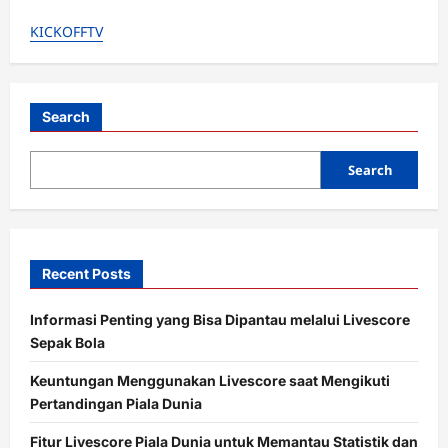
Era
Lewandowski
KICKOFFTV
di
Barcelona
Berakhir,
Kontrak
Tak
Diperpanjang!
Siapa
Search
Penggantinya?
Search
Recent Posts
Informasi Penting yang Bisa Dipantau melalui Livescore
Sepak Bola
Keuntungan Menggunakan Livescore saat Mengikuti
Pertandingan Piala Dunia
Fitur Livescore Piala Dunia untuk Memantau Statistik dan