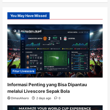
Citislots
Pusatnya
Slot
You May Have Missed
Gacor
dengan
RTP
3 minutes read
terupdate
Fitur Livescore
Informasi Penting yang Bisa Dipantau
melalui Livescore Sepak Bola
DimasAlvaro
2 days ago
0