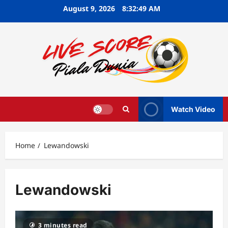
Skip
August 9, 2026
8:32:50 AM
to
content
Watch Video
Home
Lewandowski
Lewandowski
3 minutes read