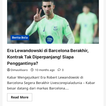
Berita Bola
Era Lewandowski di Barcelona Berakhir,
Kontrak Tak Diperpanjang! Siapa
Penggantinya?
DimasAlvaro
10 months ago
0
Kabar Mengejutkan! Era Robert Lewandowski di
Barcelona Segera Berakhir Livescorepialadunia – Kabar
besar datang dari markas Barcelona....
Read
Read More
more
about