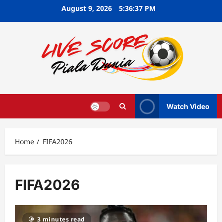
Skip
August 9, 2026
5:36:37 PM
to
content
Watch Video
Home
FIFA2026
FIFA2026
3 minutes read