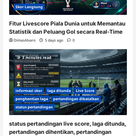
Skor Langsung
Fitur Livescore Piala Dunia untuk Memantau
Statistik dan Peluang Gol secara Real-Time
DimasAlvaro
5 days ago
0
3 minutes read
informasi skor
laga ditunda
Live Score
penghentian laga
pertandingan dibatalkan
status pertandingan
status pertandingan live score, laga ditunda,
pertandingan dihentikan, pertandingan