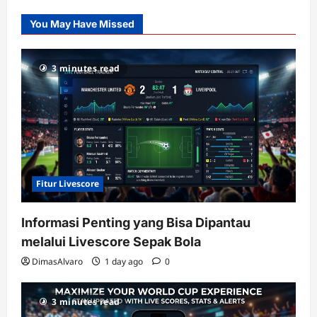
Slot
You May Have Missed
Gacor
dengan
RTP
3 minutes read
terupdate
Fitur Livescore
Informasi Penting yang Bisa Dipantau
melalui Livescore Sepak Bola
DimasAlvaro
1 day ago
0
3 minutes read