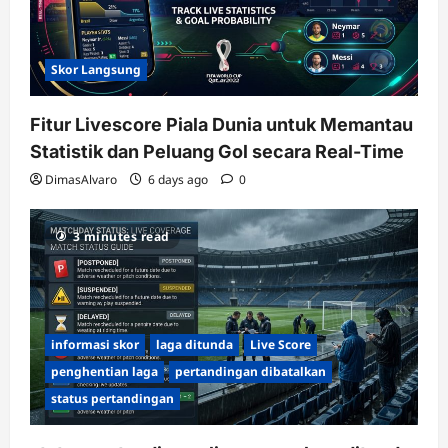
Skor Langsung
Fitur Livescore Piala Dunia untuk Memantau
Statistik dan Peluang Gol secara Real-Time
DimasAlvaro
6 days ago
0
3 minutes read
informasi skor
laga ditunda
Live Score
penghentian laga
pertandingan dibatalkan
status pertandingan