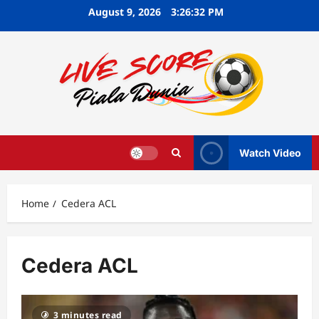
Skip
August 9, 2026
3:26:33 PM
to
content
Watch Video
Home
Cedera ACL
Cedera ACL
3 minutes read