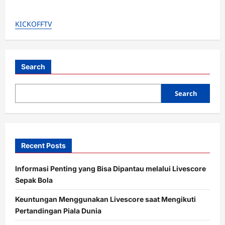
about
Kisah
Haru
KICKOFFTV
Marc
Bernal:
Kembali
dari
Cedera
&
Langsung
Search
Assist
Search
Recent Posts
Informasi Penting yang Bisa Dipantau melalui Livescore
Sepak Bola
Keuntungan Menggunakan Livescore saat Mengikuti
Pertandingan Piala Dunia