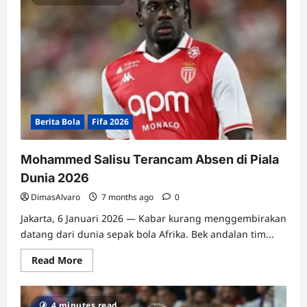
Berita Bola
Fifa 2026
Mohammed Salisu Terancam Absen di Piala
Dunia 2026
DimasAlvaro
7 months ago
0
Jakarta, 6 Januari 2026 — Kabar kurang menggembirakan
datang dari dunia sepak bola Afrika. Bek andalan tim...
Read
Read More
more
about
Mohammed
Salisu
4 minutes read