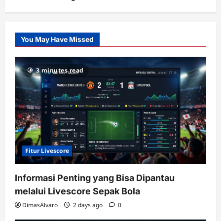
Citislots
Pusatnya
Slot
You May Have Missed
Gacor
dengan
RTP
3 minutes read
terupdate
Fitur Livescore
Informasi Penting yang Bisa Dipantau
melalui Livescore Sepak Bola
DimasAlvaro
2 days ago
0