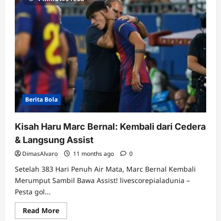
Terancam
Absen
di
Piala
Dunia
2026
Berita Bola
Kisah Haru Marc Bernal: Kembali dari Cedera
& Langsung Assist
DimasAlvaro
11 months ago
0
Setelah 383 Hari Penuh Air Mata, Marc Bernal Kembali
Merumput Sambil Bawa Assist! livescorepialadunia –
Pesta gol...
Read
Read More
more