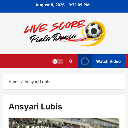
Skip
August 8, 2026
9:32:09 PM
to
content
Watch Video
Home
Ansyari Lubis
Ansyari Lubis
4 minutes read