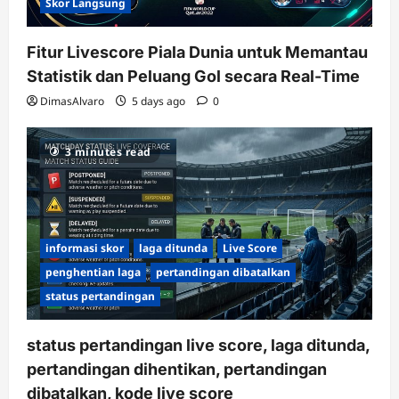
Skor Langsung
Fitur Livescore Piala Dunia untuk Memantau
Statistik dan Peluang Gol secara Real-Time
DimasAlvaro
5 days ago
0
3 minutes read
informasi skor
laga ditunda
Live Score
penghentian laga
pertandingan dibatalkan
status pertandingan
status pertandingan live score, laga ditunda,
pertandingan dihentikan, pertandingan
dibatalkan, kode live score