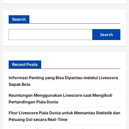
Takhta
di
Lamongan!
Misi
3
Search
Poin
dari
Kandang
Search
Persela
Recent Posts
Informasi Penting yang Bisa Dipantau melalui Livescore
Sepak Bola
Keuntungan Menggunakan Livescore saat Mengikuti
Pertandingan Piala Dunia
Fitur Livescore Piala Dunia untuk Memantau Statistik dan
Peluang Gol secara Real-Time