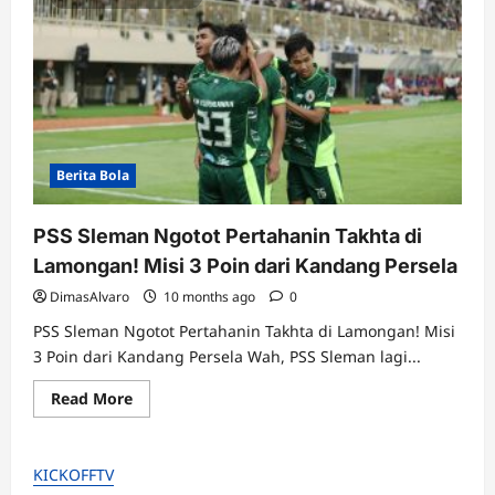
Berita Bola
PSS Sleman Ngotot Pertahanin Takhta di
Lamongan! Misi 3 Poin dari Kandang Persela
DimasAlvaro
10 months ago
0
PSS Sleman Ngotot Pertahanin Takhta di Lamongan! Misi
3 Poin dari Kandang Persela Wah, PSS Sleman lagi...
Read
Read More
more
about
PSS
Sleman
KICKOFFTV
Ngotot
Pertahanin