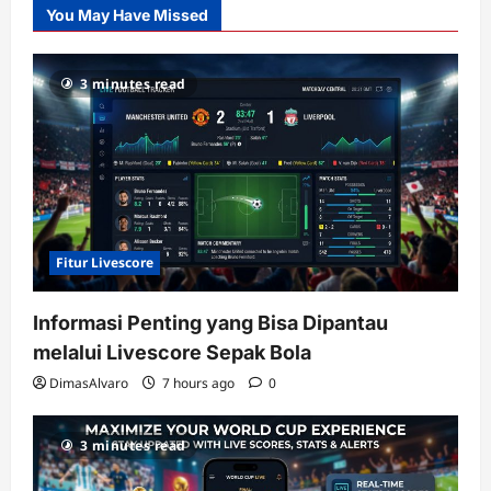
You May Have Missed
Gacor
dengan
RTP
3 minutes read
terupdate
Fitur Livescore
Informasi Penting yang Bisa Dipantau
melalui Livescore Sepak Bola
DimasAlvaro
7 hours ago
0
3 minutes read