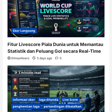
Skor Langsung
Fitur Livescore Piala Dunia untuk Memantau
Statistik dan Peluang Gol secara Real-Time
DimasAlvaro
5 days ago
0
3 minutes read
informasi skor
laga ditunda
Live Score
penghentian laga
pertandingan dibatalkan