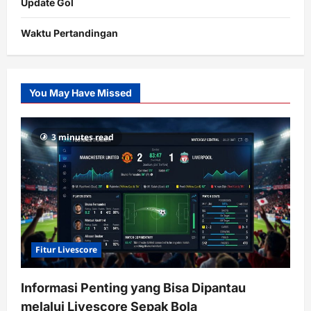
Update Gol
Waktu Pertandingan
Citislots
Pusatnya
Slot
You May Have Missed
Gacor
dengan
RTP
3 minutes read
terupdate
Fitur Livescore
Informasi Penting yang Bisa Dipantau
melalui Livescore Sepak Bola