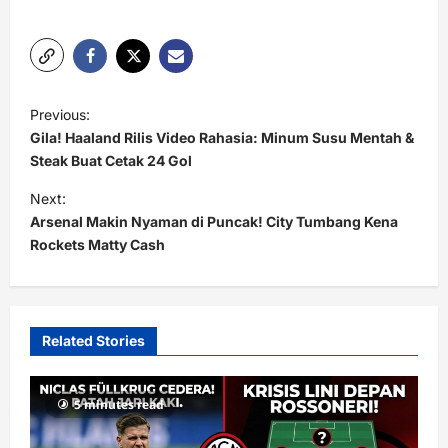
P
Previous:
o
Gila! Haaland Rilis Video Rahasia: Minum Susu Mentah &
s
Steak Buat Cetak 24 Gol
t
Next:
Arsenal Makin Nyaman di Puncak! City Tumbang Kena
n
Rockets Matty Cash
a
v
i
Related Stories
g
a
5 minutes read
t
i