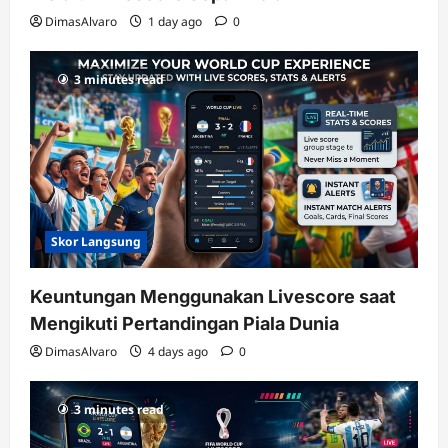
DimasAlvaro
1 day ago
0
3 minutes read
Skor Langsung
Keuntungan Menggunakan Livescore saat
Mengikuti Pertandingan Piala Dunia
DimasAlvaro
4 days ago
0
3 minutes read