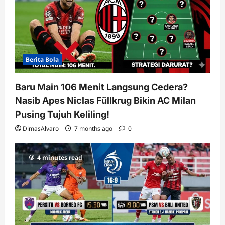
o
n
Berita Bola
Baru Main 106 Menit Langsung Cedera?
Nasib Apes Niclas Füllkrug Bikin AC Milan
Pusing Tujuh Keliling!
DimasAlvaro
7 months ago
0
4 minutes read