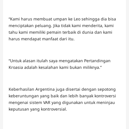
“Kami harus membuat umpan ke Leo sehingga dia bisa
menciptakan peluang. Jika tidak kami menderita, kami
tahu kami memiliki pemain terbaik di dunia dan kami
harus mendapat manfaat dari itu.
“Untuk alasan itulah saya mengatakan Pertandingan
Kroasia adalah kesalahan kami bukan miliknya.”
Keberhasilan Argentina juga disertai dengan sepotong
keberuntungan yang baik dan lebih banyak kontroversi
mengenai sistem VAR yang digunakan untuk meninjau
keputusan yang kontroversial.