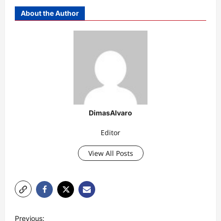
About the Author
DimasAlvaro
Editor
View All Posts
P
Previous: