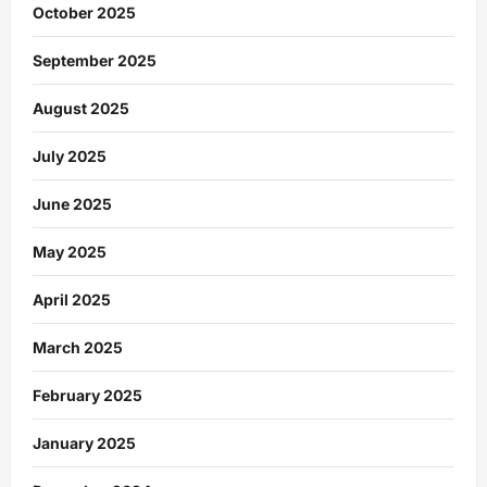
October 2025
September 2025
August 2025
July 2025
June 2025
May 2025
April 2025
March 2025
February 2025
January 2025