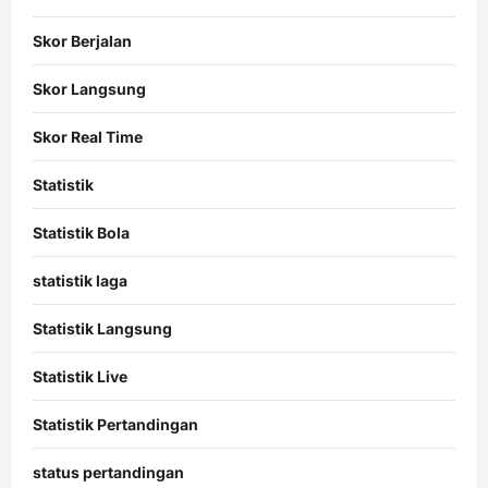
Skor Berjalan
Skor Langsung
Skor Real Time
Statistik
Statistik Bola
statistik laga
Statistik Langsung
Statistik Live
Statistik Pertandingan
status pertandingan