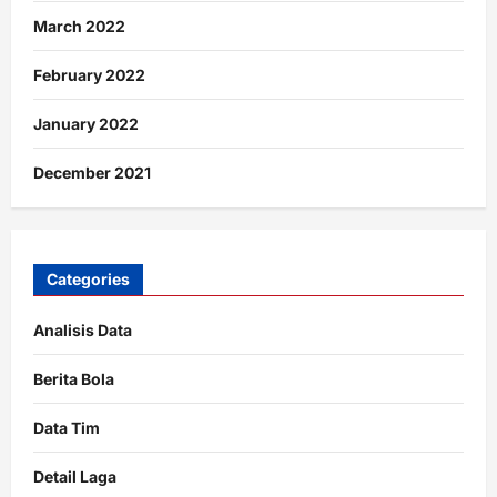
March 2022
February 2022
January 2022
December 2021
Categories
Analisis Data
Berita Bola
Data Tim
Detail Laga