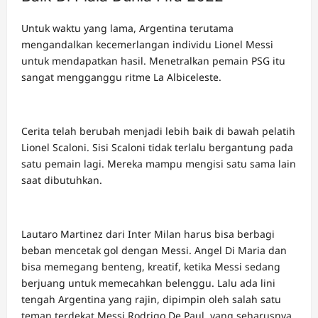
Untuk waktu yang lama, Argentina terutama
mengandalkan kecemerlangan individu Lionel Messi
untuk mendapatkan hasil. Menetralkan pemain PSG itu
sangat mengganggu ritme La Albiceleste.
Cerita telah berubah menjadi lebih baik di bawah pelatih
Lionel Scaloni. Sisi Scaloni tidak terlalu bergantung pada
satu pemain lagi. Mereka mampu mengisi satu sama lain
saat dibutuhkan.
Lautaro Martinez dari Inter Milan harus bisa berbagi
beban mencetak gol dengan Messi. Angel Di Maria dan
bisa memegang benteng, kreatif, ketika Messi sedang
berjuang untuk memecahkan belenggu. Lalu ada lini
tengah Argentina yang rajin, dipimpin oleh salah satu
teman terdekat Messi Rodrigo De Paul, yang seharusnya