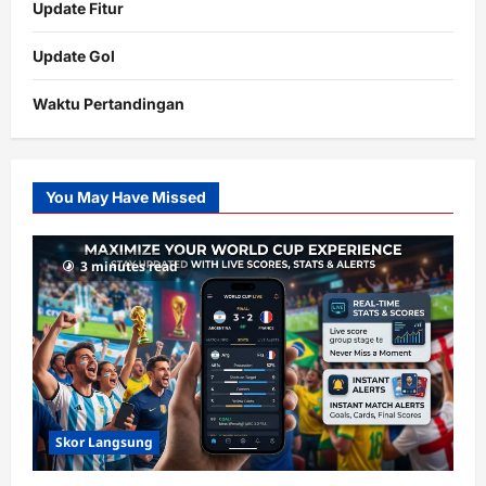
Update Fitur
Update Gol
Waktu Pertandingan
Citislots
Pusatnya
Slot
You May Have Missed
Gacor
dengan
RTP
3 minutes read
terupdate
Skor Langsung