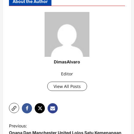
About the Author
DimasAlvaro
Editor
View All Posts
P
Previous:
o
Onana Dan Manchester United Lolos Satu Kemenangan