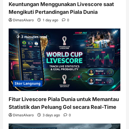
Keuntungan Menggunakan Livescore saat
Mengikuti Pertandingan Piala Dunia
DimasAlvaro
1 day ago
0
3 minutes read
Skor Langsung
Fitur Livescore Piala Dunia untuk Memantau
Statistik dan Peluang Gol secara Real-Time
DimasAlvaro
3 days ago
0