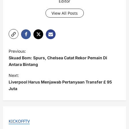
Editor
View All Posts
P
Previous:
o
Skuad Bom: Spurs, Chelsea Catat Rekor Pemain Di
s
Antara Bintang
t
Next:
Liverpool Harus Menjawab Pertanyaan Transfer £ 95
n
Juta
a
v
i
g
KICKOFFTV
a