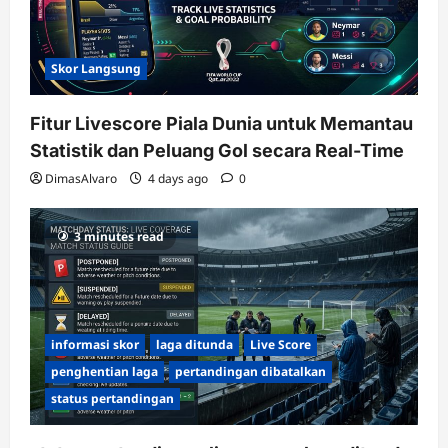
Skor Langsung
Fitur Livescore Piala Dunia untuk Memantau
Statistik dan Peluang Gol secara Real-Time
DimasAlvaro
4 days ago
0
3 minutes read
informasi skor
laga ditunda
Live Score
penghentian laga
pertandingan dibatalkan
status pertandingan