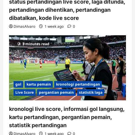
status pertandingan live score, laga ditunda,
pertandingan dihentikan, pertandingan
dibatalkan, kode live score
DimasAlvaro
1 week ago
0
3 minutes read
gol
kartu pemain
kronologi pertandingan
Live Score
pergantian pemain
statistik laga
kronologi live score, informasi gol langsung,
kartu pertandingan, pergantian pemain,
statistik pertandingan
DimasAlvaro
1 week ago
0