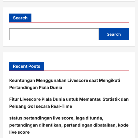
t
i
Search
o
Search
n
Recent Posts
Keuntungan Menggunakan Livescore saat Mengikuti
Pertandingan Piala Dunia
Fitur Livescore Piala Dunia untuk Memantau Statistik dan
Peluang Gol secara Real-Time
status pertandingan live score, laga ditunda,
pertandingan dihentikan, pertandingan dibatalkan, kode
live score