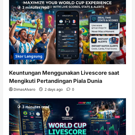
RTP
3 minutes read
terupdate
Skor Langsung
Keuntungan Menggunakan Livescore saat
Mengikuti Pertandingan Piala Dunia
DimasAlvaro
2 days ago
0
3 minutes read