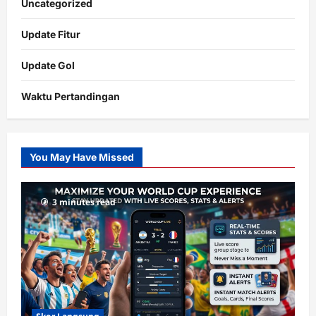
Uncategorized
Update Fitur
Update Gol
Waktu Pertandingan
Citislots
Pusatnya
Slot
You May Have Missed
Gacor
dengan
RTP
3 minutes read
terupdate