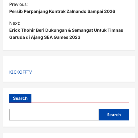
P
Previous:
o
Persib Perpanjang Kontrak Zalnando Sampai 2026
s
Next:
t
Erick Thohir Beri Dukungan & Semangat Untuk Timnas
Garuda di Ajang SEA Games 2023
n
a
v
i
KICKOFFTV
g
a
t
Search
i
o
Search
n