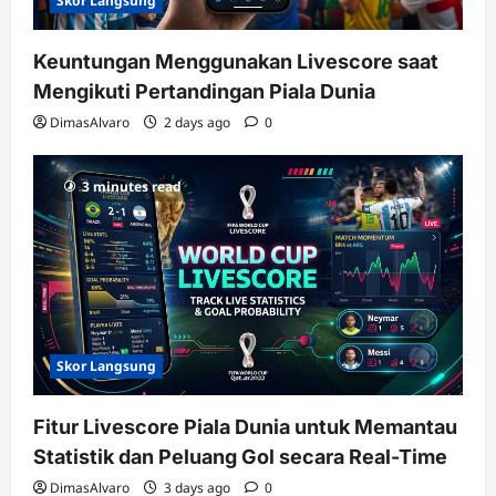
Skor Langsung
Keuntungan Menggunakan Livescore saat
Mengikuti Pertandingan Piala Dunia
DimasAlvaro
2 days ago
0
3 minutes read
Skor Langsung
Fitur Livescore Piala Dunia untuk Memantau
Statistik dan Peluang Gol secara Real-Time
DimasAlvaro
3 days ago
0