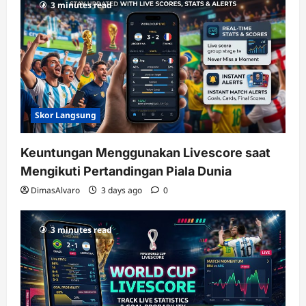
3 minutes read
terupdate
Skor Langsung
Keuntungan Menggunakan Livescore saat
Mengikuti Pertandingan Piala Dunia
DimasAlvaro
3 days ago
0
3 minutes read