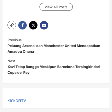
View All Posts
P
Previous:
o
Peluang Arsenal dan Manchester United Mendapatkan
s
Amadou Onana
t
Next:
Xavi Tetap Bangga Meskipun Barcelona Tersingkir dari
n
Copa del Rey
a
v
i
g
KICKOFFTV
a