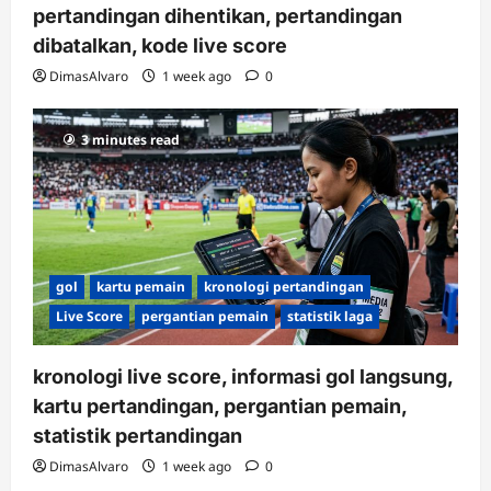
pertandingan dihentikan, pertandingan
dibatalkan, kode live score
DimasAlvaro
1 week ago
0
3 minutes read
gol
kartu pemain
kronologi pertandingan
Live Score
pergantian pemain
statistik laga
kronologi live score, informasi gol langsung,
kartu pertandingan, pergantian pemain,
statistik pertandingan
DimasAlvaro
1 week ago
0