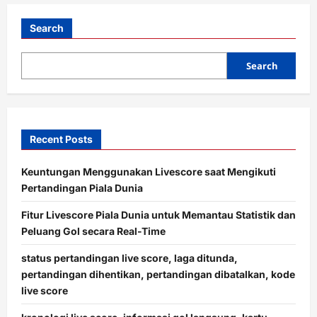
t
i
Search
o
Search
n
Recent Posts
Keuntungan Menggunakan Livescore saat Mengikuti
Pertandingan Piala Dunia
Fitur Livescore Piala Dunia untuk Memantau Statistik dan
Peluang Gol secara Real-Time
status pertandingan live score, laga ditunda,
pertandingan dihentikan, pertandingan dibatalkan, kode
live score