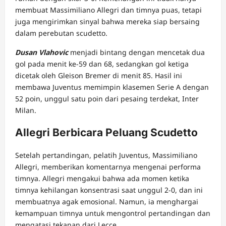
membuat Massimiliano Allegri dan timnya puas, tetapi
juga mengirimkan sinyal bahwa mereka siap bersaing
dalam perebutan scudetto.
Dusan Vlahovic
menjadi bintang dengan mencetak dua
gol pada menit ke-59 dan 68, sedangkan gol ketiga
dicetak oleh Gleison Bremer di menit 85. Hasil ini
membawa Juventus memimpin klasemen Serie A dengan
52 poin, unggul satu poin dari pesaing terdekat, Inter
Milan.
Allegri Berbicara Peluang Scudetto
Setelah pertandingan, pelatih Juventus, Massimiliano
Allegri, memberikan komentarnya mengenai performa
timnya. Allegri mengakui bahwa ada momen ketika
timnya kehilangan konsentrasi saat unggul 2-0, dan ini
membuatnya agak emosional. Namun, ia menghargai
kemampuan timnya untuk mengontrol pertandingan dan
mengatasi tekanan dari Lecce.