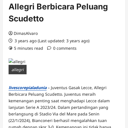
Allegri Berbicara Peluang
Scudetto
DimasAlvaro
3 years ago (Last updated: 3 years ago)
5 minutes read
0 comments
allegri
livescorepialadunia
– Juventus Gasak Lecce, Allegri
Berbicara Peluang Scudetto. Juventus meraih
kemenangan penting saat menghadapi Lecce dalam
lanjutan Serie A 2023/24. Dalam pertandingan yang
berlangsung di Stadio Via del Mare pada Senin
(22/1/2024), Bianconeri berhasil mengalahkan tuan
rumah dengan skor 3-0. Kemenangan ini tidak hanya