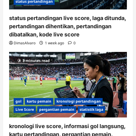
status pertandingan
status pertandingan live score, laga ditunda,
pertandingan dihentikan, pertandingan
dibatalkan, kode live score
DimasAlvaro
1 week ago
0
3 minutes read
gol
kartu pemain
kronologi pertandingan
Live Score
pergantian pemain
statistik laga
kronologi live score, informasi gol langsung,
kartu pertandingan, pergantian pemain,