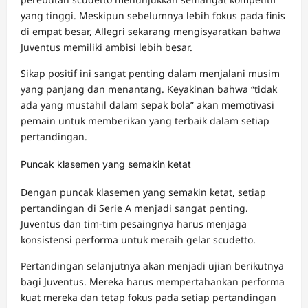
yang tinggi. Meskipun sebelumnya lebih fokus pada finis
di empat besar, Allegri sekarang mengisyaratkan bahwa
Juventus memiliki ambisi lebih besar.
Sikap positif ini sangat penting dalam menjalani musim
yang panjang dan menantang. Keyakinan bahwa “tidak
ada yang mustahil dalam sepak bola” akan memotivasi
pemain untuk memberikan yang terbaik dalam setiap
pertandingan.
Puncak klasemen yang semakin ketat
Dengan puncak klasemen yang semakin ketat, setiap
pertandingan di Serie A menjadi sangat penting.
Juventus dan tim-tim pesaingnya harus menjaga
konsistensi performa untuk meraih gelar scudetto.
Pertandingan selanjutnya akan menjadi ujian berikutnya
bagi Juventus. Mereka harus mempertahankan performa
kuat mereka dan tetap fokus pada setiap pertandingan