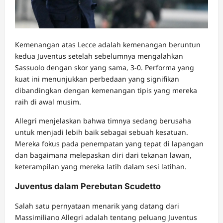
Kemenangan atas Lecce adalah kemenangan beruntun
kedua Juventus setelah sebelumnya mengalahkan
Sassuolo dengan skor yang sama, 3-0. Performa yang
kuat ini menunjukkan perbedaan yang signifikan
dibandingkan dengan kemenangan tipis yang mereka
raih di awal musim.
Allegri menjelaskan bahwa timnya sedang berusaha
untuk menjadi lebih baik sebagai sebuah kesatuan.
Mereka fokus pada penempatan yang tepat di lapangan
dan bagaimana melepaskan diri dari tekanan lawan,
keterampilan yang mereka latih dalam sesi latihan.
Juventus dalam Perebutan Scudetto
Salah satu pernyataan menarik yang datang dari
Massimiliano Allegri adalah tentang peluang Juventus