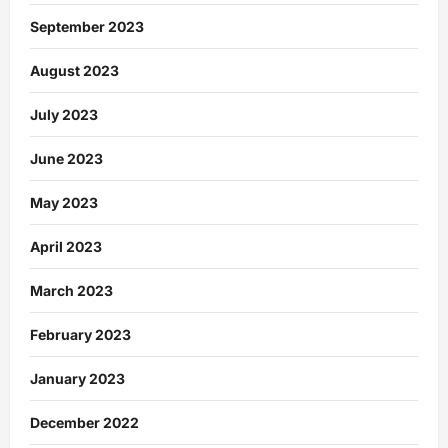
September 2023
August 2023
July 2023
June 2023
May 2023
April 2023
March 2023
February 2023
January 2023
December 2022