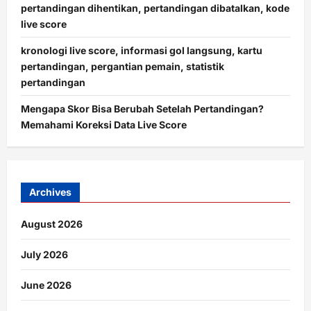
pertandingan dihentikan, pertandingan dibatalkan, kode
live score
kronologi live score, informasi gol langsung, kartu
pertandingan, pergantian pemain, statistik
pertandingan
Mengapa Skor Bisa Berubah Setelah Pertandingan?
Memahami Koreksi Data Live Score
Archives
August 2026
July 2026
June 2026