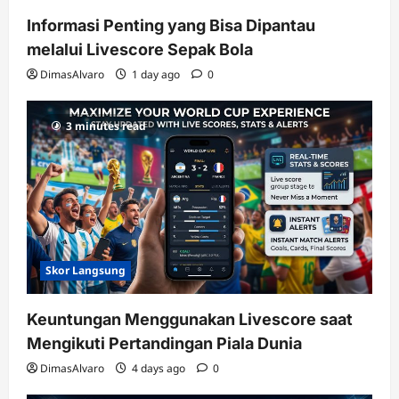
Informasi Penting yang Bisa Dipantau
melalui Livescore Sepak Bola
DimasAlvaro
1 day ago
0
3 minutes read
Skor Langsung
Keuntungan Menggunakan Livescore saat
Mengikuti Pertandingan Piala Dunia
DimasAlvaro
4 days ago
0