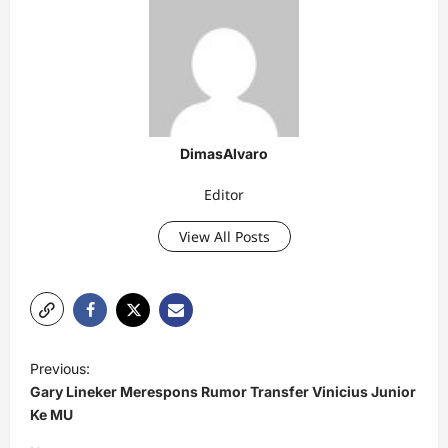
DimasAlvaro
Editor
View All Posts
P
Previous:
o
Gary Lineker Merespons Rumor Transfer Vinicius Junior
s
Ke MU