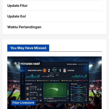
Update Fitur
Update Gol
Waktu Pertandingan
Citislots
Pusatnya
Slot
You May Have Missed
Gacor
dengan
RTP
3 minutes read
terupdate
Fitur Livescore