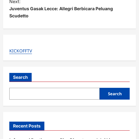
t
Next:
Juventus Gasak Lecce: Allegri Berbicara Peluang
n
Scudetto
a
v
i
g
KICKOFFTV
a
t
i
Search
o
Search
n
Recent Posts