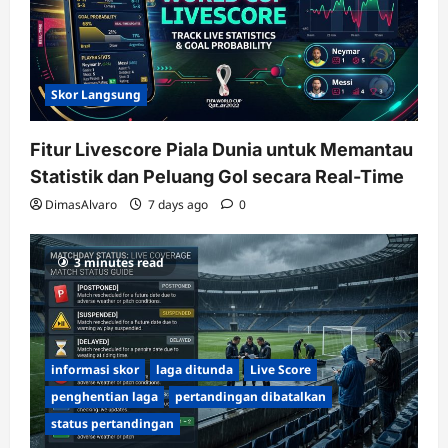
Skor Langsung
Fitur Livescore Piala Dunia untuk Memantau
Statistik dan Peluang Gol secara Real-Time
DimasAlvaro
7 days ago
0
3 minutes read
informasi skor
laga ditunda
Live Score
penghentian laga
pertandingan dibatalkan
status pertandingan