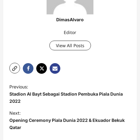
DimasAlvaro
Editor
View All Posts
P
Previous:
o
Stadion Al Bayt Sebagai Stadion Pembuka Piala Dunia
s
2022
t
Next:
Opening Ceremony Piala Dunia 2022 & Ekuador Bekuk
n
Qatar
a