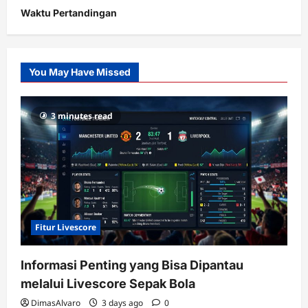
Waktu Pertandingan
Citislots
Pusatnya
Slot
You May Have Missed
Gacor
dengan
RTP
3 minutes read
terupdate
Fitur Livescore
Informasi Penting yang Bisa Dipantau
melalui Livescore Sepak Bola
DimasAlvaro
3 days ago
0