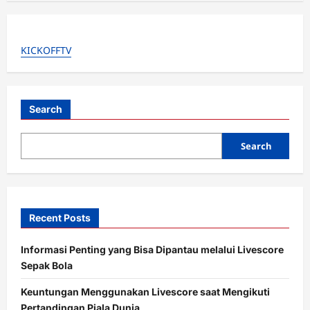
v
i
g
KICKOFFTV
a
t
i
Search
o
Search
n
Recent Posts
Informasi Penting yang Bisa Dipantau melalui Livescore
Sepak Bola
Keuntungan Menggunakan Livescore saat Mengikuti
Pertandingan Piala Dunia