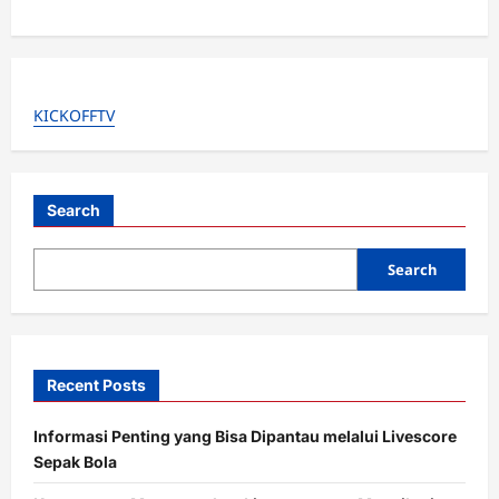
a
v
i
KICKOFFTV
g
a
t
Search
i
o
Search
n
Recent Posts
Informasi Penting yang Bisa Dipantau melalui Livescore
Sepak Bola