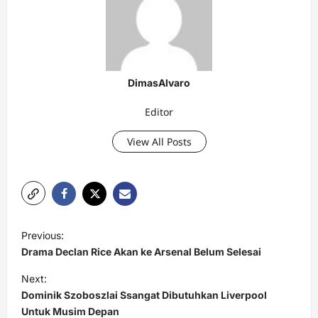
DimasAlvaro
Editor
View All Posts
P
Previous:
o
Drama Declan Rice Akan ke Arsenal Belum Selesai
s
Next:
t
Dominik Szoboszlai Ssangat Dibutuhkan Liverpool
Untuk Musim Depan
n