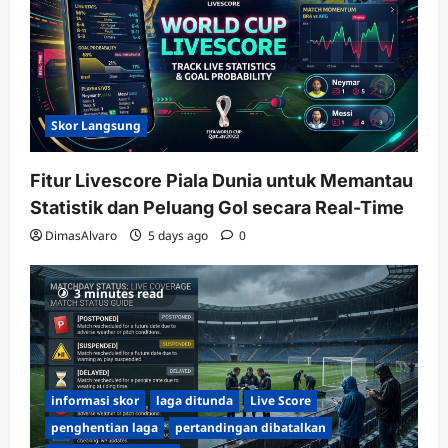
Skor Langsung
Fitur Livescore Piala Dunia untuk Memantau
Statistik dan Peluang Gol secara Real-Time
DimasAlvaro
5 days ago
0
3 minutes read
informasi skor
laga ditunda
Live Score
penghentian laga
pertandingan dibatalkan