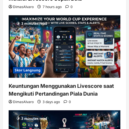
DimasAlvaro
7 hours ago
0
3 minutes read
Skor Langsung
Keuntungan Menggunakan Livescore saat
Mengikuti Pertandingan Piala Dunia
DimasAlvaro
3 days ago
0
3 minutes read