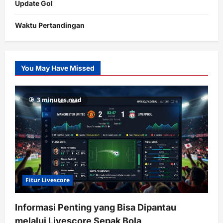
Update Gol
Waktu Pertandingan
Citislots
Pusatnya
Slot
You May Have Missed
Gacor
dengan
RTP
3 minutes read
terupdate
Fitur Livescore
Informasi Penting yang Bisa Dipantau
melalui Livescore Sepak Bola