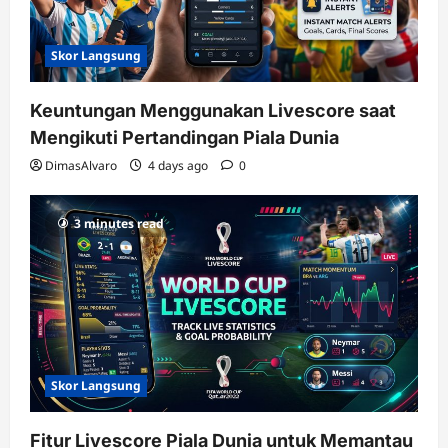
Skor Langsung
Keuntungan Menggunakan Livescore saat
Mengikuti Pertandingan Piala Dunia
DimasAlvaro
4 days ago
0
3 minutes read
Skor Langsung
Fitur Livescore Piala Dunia untuk Memantau