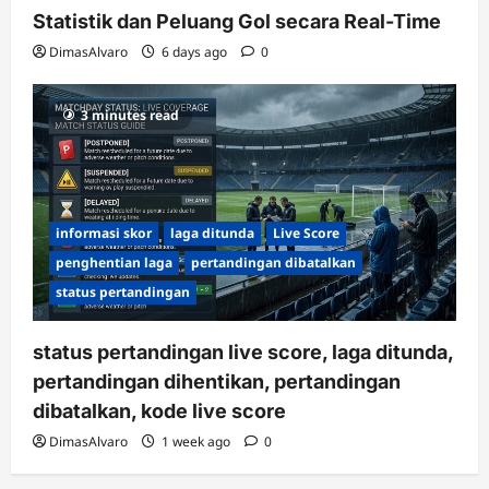
Statistik dan Peluang Gol secara Real-Time
DimasAlvaro
6 days ago
0
3 minutes read
informasi skor
laga ditunda
Live Score
penghentian laga
pertandingan dibatalkan
status pertandingan
status pertandingan live score, laga ditunda,
pertandingan dihentikan, pertandingan
dibatalkan, kode live score
DimasAlvaro
1 week ago
0