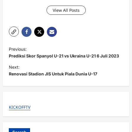
View All Posts
P
Previous:
o
Prediksi Skor Spanyol U-21 vs Ukraina U-21 6 Juli 2023
s
Next:
t
Renovasi Stadion JIS Untuk Piala Dunia U-17
n
a
v
KICKOFFTV
i
g
a