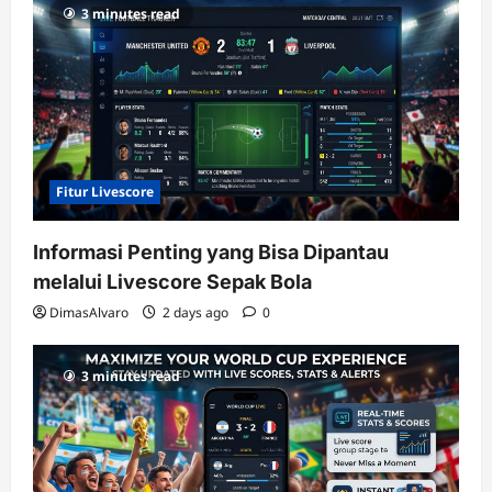
RTP
3 minutes read
terupdate
Fitur Livescore
Informasi Penting yang Bisa Dipantau
melalui Livescore Sepak Bola
DimasAlvaro
2 days ago
0
3 minutes read