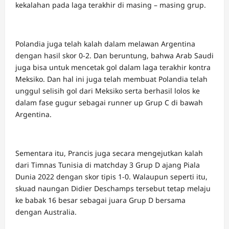
kekalahan pada laga terakhir di masing – masing grup.
Polandia juga telah kalah dalam melawan Argentina
dengan hasil skor 0-2. Dan beruntung, bahwa Arab Saudi
juga bisa untuk mencetak gol dalam laga terakhir kontra
Meksiko. Dan hal ini juga telah membuat Polandia telah
unggul selisih gol dari Meksiko serta berhasil lolos ke
dalam fase gugur sebagai runner up Grup C di bawah
Argentina.
Sementara itu, Prancis juga secara mengejutkan kalah
dari Timnas Tunisia di matchday 3 Grup D ajang Piala
Dunia 2022 dengan skor tipis 1-0. Walaupun seperti itu,
skuad naungan Didier Deschamps tersebut tetap melaju
ke babak 16 besar sebagai juara Grup D bersama
dengan Australia.