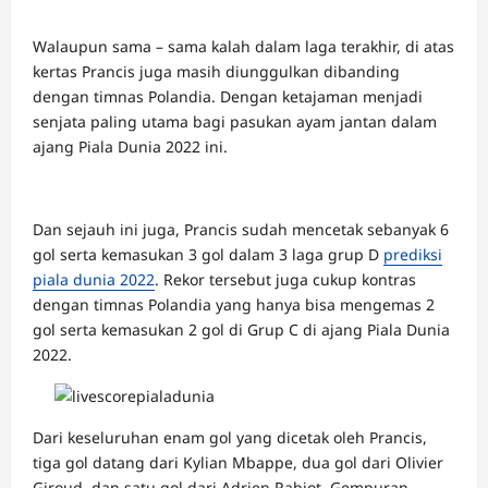
Walaupun sama – sama kalah dalam laga terakhir, di atas
kertas Prancis juga masih diunggulkan dibanding
dengan timnas Polandia. Dengan ketajaman menjadi
senjata paling utama bagi pasukan ayam jantan dalam
ajang Piala Dunia 2022 ini.
Dan sejauh ini juga, Prancis sudah mencetak sebanyak 6
gol serta kemasukan 3 gol dalam 3 laga grup D
prediksi
piala dunia 2022
. Rekor tersebut juga cukup kontras
dengan timnas Polandia yang hanya bisa mengemas 2
gol serta kemasukan 2 gol di Grup C di ajang Piala Dunia
2022.
Dari
keseluruhan
enam gol
yang
dicetak oleh
Prancis,
tiga gol
datang dari
Kylian Mbappe,
dua gol
dari Olivier
Giroud,
dan
satu gol
dari Adrien Rabiot.
Gempuran