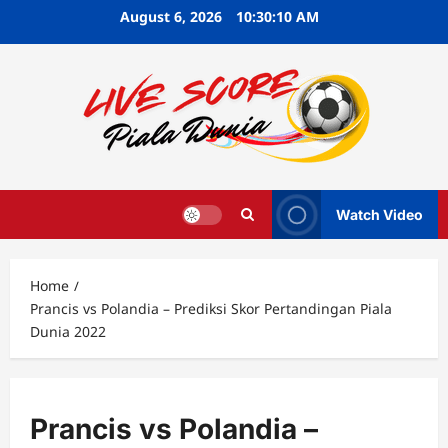
Skip
August 6, 2026
10:30:11 AM
to
content
Watch Video
Home
Prancis vs Polandia – Prediksi Skor Pertandingan Piala
Dunia 2022
Prancis vs Polandia –