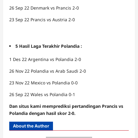
26 Sep 22 Denmark vs Prancis 2-0
23 Sep 22 Prancis vs Austria 2-0
5 Hasil Laga Terakhir Polandia :
1 Des 22 Argentina vs Polandia 2-0
26 Nov 22 Polandia vs Arab Saudi 2-0
23 Nov 22 Mexico vs Polandia 0-0
26 Sep 22 Wales vs Polandia 0-1
Dan situs kami memprediksi pertandingan Prancis vs
Polandia dengan hasil skor 2-0.
About the Author