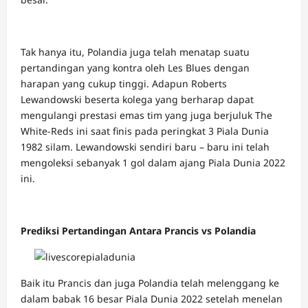
Tak hanya itu, Polandia juga telah menatap suatu
pertandingan yang kontra oleh Les Blues dengan
harapan yang cukup tinggi. Adapun Roberts
Lewandowski beserta kolega yang berharap dapat
mengulangi prestasi emas tim yang juga berjuluk The
White-Reds ini saat finis pada peringkat 3 Piala Dunia
1982 silam. Lewandowski sendiri baru – baru ini telah
mengoleksi sebanyak 1 gol dalam ajang Piala Dunia 2022
ini.
Prediksi Pertandingan Antara Prancis vs Polandia
Baik itu Prancis dan juga Polandia telah melenggang ke
dalam babak 16 besar Piala Dunia 2022 setelah menelan