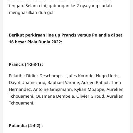
tengah.
Selama ini
,
gabungan
ke-2
nya yang
sudah
meng
hasilkan
dua gol
.
Berikut perkiraan line up Prancis versus Polandia di set
16 besar Piala Dunia 2022:
Prancis (4-2-3-1) :
Pelatih :
Didier Deschamps | Jules Kounde, Hugo Lloris,
Dayot Upamecano, Raphael Varane, Adrien Rabiot, Theo
Hernandez, Antoine Griezmann, Kylian Mbappe, Aurelien
Tchouameni, Ousmane Dembele, Olivier Giroud, Aurelien
Tchouameni.
Polandia (4-4-2) :