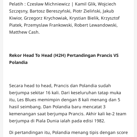
Pelatih : Czesław Michniewicz | Kamil Glik, Wojciech
Szczęsny, Bartosz Bereszyński, Piotr Zieliński, Jakub
Kiwior, Grzegorz Krychowiak, Krystian Bielik, Krzysztof
Piatek, Przemyslaw Frankowski, Robert Lewandowski,
Matthew Cash.
Rekor Head To Head (H2H) Pertandingan Prancis VS
Polandia
Secara head to head, Prancis
dan
Polandia
sudah
berjumpa
sekitar
16 kali. Dari
keseluruhan
tatap muka
itu
, Les Blues
memimpin
dengan 8 kali menang
dan
5
hasil
seimbang
.
Dan
Polandia
baru
mencatat
3
kemenangan
saat
berjumpa
Prancis.
Akhir kali
ke-2 team
berjumpa
di Piala Dunia
ialah
pada
edisi 1982.
Di
pertandingan
itu
, Polandia menang tipis dengan
score