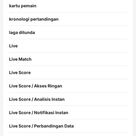
kartu pemain
kronologi pertandingan
laga ditunda
Live
Live Match
Live Score
Live Score / Akses Ringan
Live Score / Analisis Instan
Live Score / Notifikasi Instan
Live Score / Perbandingan Data