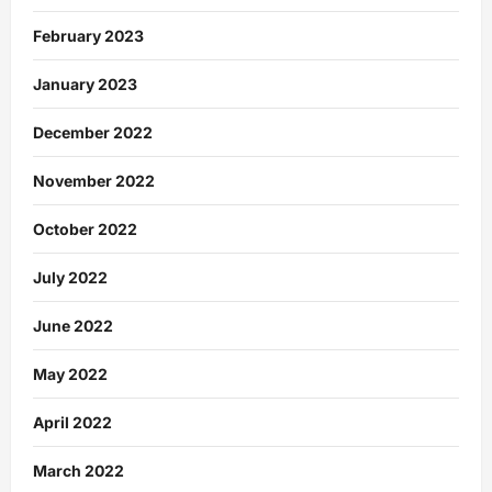
February 2023
January 2023
December 2022
November 2022
October 2022
July 2022
June 2022
May 2022
April 2022
March 2022