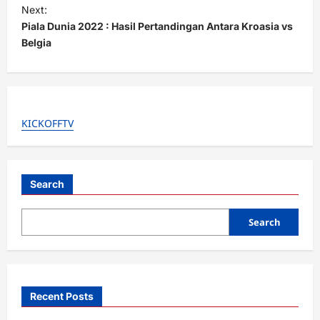
t
Next:
Piala Dunia 2022 : Hasil Pertandingan Antara Kroasia vs
n
Belgia
a
v
i
g
KICKOFFTV
a
t
i
Search
o
Search
n
Recent Posts