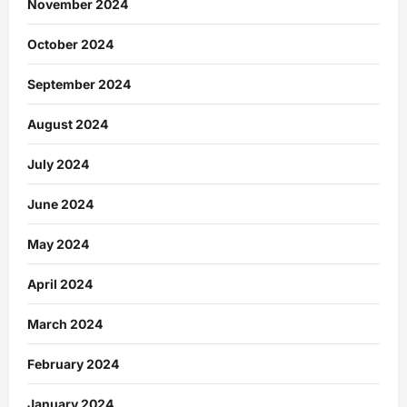
November 2024
October 2024
September 2024
August 2024
July 2024
June 2024
May 2024
April 2024
March 2024
February 2024
January 2024