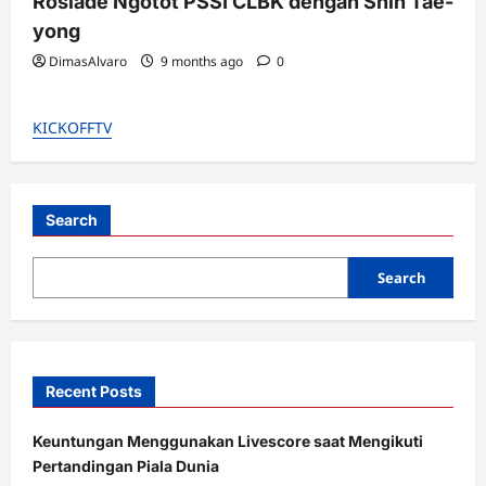
Rosiade Ngotot PSSI CLBK dengan Shin Tae-
yong
DimasAlvaro
9 months ago
0
KICKOFFTV
Search
Search
Recent Posts
Keuntungan Menggunakan Livescore saat Mengikuti
Pertandingan Piala Dunia