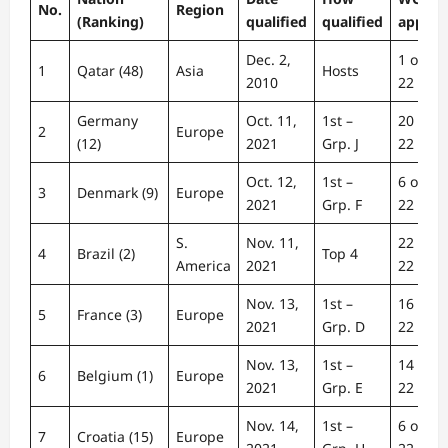
No.
Region
(Ranking)
qualified
qualified
apps
Dec. 2,
1 of
1
Qatar (48)
Asia
Hosts
2010
22
Germany
Oct. 11,
1st –
20 of
2
Europe
(12)
2021
Grp. J
22
Oct. 12,
1st –
6 of
3
Denmark (9)
Europe
2021
Grp. F
22
S.
Nov. 11,
22 of
4
Brazil (2)
Top 4
America
2021
22
Nov. 13,
1st –
16 of
5
France (3)
Europe
2021
Grp. D
22
Nov. 13,
1st –
14 of
6
Belgium (1)
Europe
2021
Grp. E
22
Nov. 14,
1st –
6 of
7
Croatia (15)
Europe