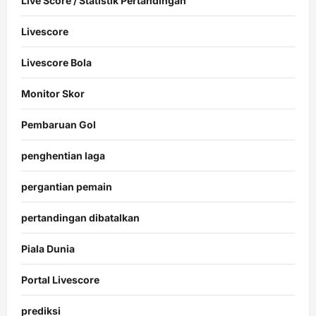
Live Score / Statistik Pertandingan
Livescore
Livescore Bola
Monitor Skor
Pembaruan Gol
penghentian laga
pergantian pemain
pertandingan dibatalkan
Piala Dunia
Portal Livescore
prediksi