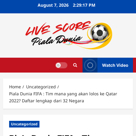
Skip
August 7, 2026
2:29:18 PM
to
content
Watch Video
Home
Uncategorized
Piala Dunia FIFA : Tim mana yang akan lolos ke Qatar
2022? Daftar lengkap dari 32 Negara
Uncategorized