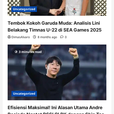
Uncategorized
Tembok Kokoh Garuda Muda: Analisis Lini
Belakang Timnas U-22 di SEA Games 2025
DimasAlvaro
8 months ago
0
3 minutes read
Uncategorized
Efisiensi Maksimal! Ini Alasan Utama Andre