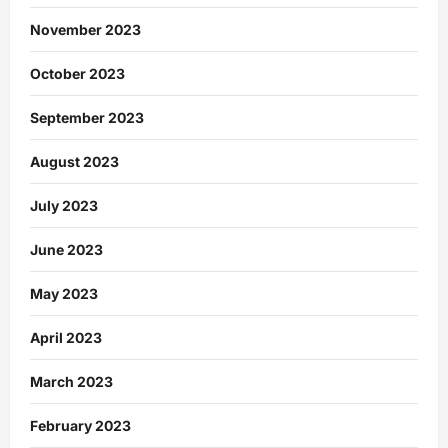
November 2023
October 2023
September 2023
August 2023
July 2023
June 2023
May 2023
April 2023
March 2023
February 2023