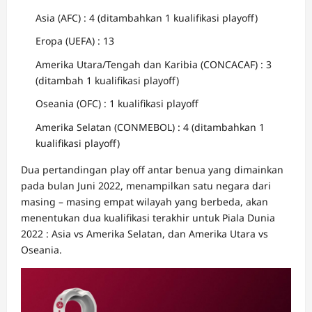
Asia (AFC) : 4 (ditambahkan 1 kualifikasi playoff)
Eropa (UEFA) : 13
Amerika Utara/Tengah dan Karibia (CONCACAF) : 3
(ditambah 1 kualifikasi playoff)
Oseania (OFC) : 1 kualifikasi playoff
Amerika Selatan (CONMEBOL) : 4 (ditambahkan 1
kualifikasi playoff)
Dua pertandingan play off antar benua yang dimainkan
pada bulan Juni 2022, menampilkan satu negara dari
masing – masing empat wilayah yang berbeda, akan
menentukan dua kualifikasi terakhir untuk Piala Dunia
2022 : Asia vs Amerika Selatan, dan Amerika Utara vs
Oseania.