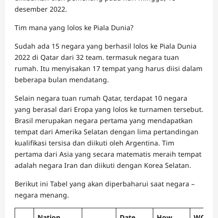
desember 2022.
Tim mana yang lolos ke Piala Dunia?
Sudah ada 15 negara yang berhasil lolos ke Piala Dunia
2022 di Qatar dari 32 team. termasuk negara tuan
rumah. Itu menyisakan 17 tempat yang harus diisi dalam
beberapa bulan mendatang.
Selain negara tuan rumah Qatar, terdapat 10 negara
yang berasal dari Eropa yang lolos ke turnamen tersebut.
Brasil merupakan negara pertama yang mendapatkan
tempat dari Amerika Selatan dengan lima pertandingan
kualifikasi tersisa dan diikuti oleh Argentina. Tim
pertama dari Asia yang secara matematis meraih tempat
adalah negara Iran dan diikuti dengan Korea Selatan.
Berikut ini Tabel yang akan diperbaharui saat negara –
negara menang.
Nation
Date
How
WC