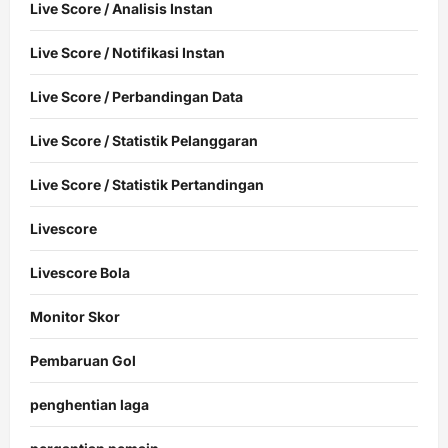
Live Score / Analisis Instan
Live Score / Notifikasi Instan
Live Score / Perbandingan Data
Live Score / Statistik Pelanggaran
Live Score / Statistik Pertandingan
Livescore
Livescore Bola
Monitor Skor
Pembaruan Gol
penghentian laga