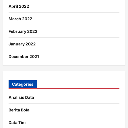
April 2022
March 2022
February 2022
January 2022
December 2021
Categories
Analisis Data
Berita Bola
Data Tim