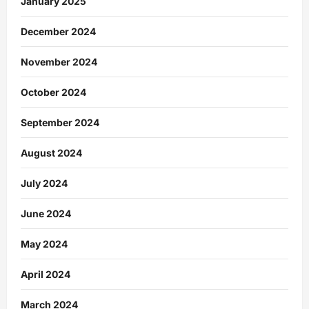
January 2025
December 2024
November 2024
October 2024
September 2024
August 2024
July 2024
June 2024
May 2024
April 2024
March 2024