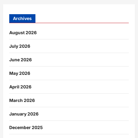
Archives
August 2026
July 2026
June 2026
May 2026
April 2026
March 2026
January 2026
December 2025