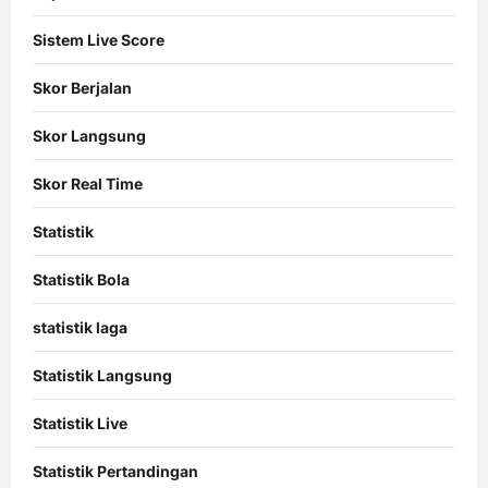
Sistem Live Score
Skor Berjalan
Skor Langsung
Skor Real Time
Statistik
Statistik Bola
statistik laga
Statistik Langsung
Statistik Live
Statistik Pertandingan