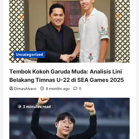
Uncategorized
Tembok Kokoh Garuda Muda: Analisis Lini
Belakang Timnas U-22 di SEA Games 2025
DimasAlvaro
8 months ago
0
3 minutes read