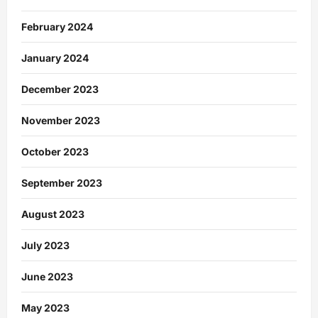
February 2024
January 2024
December 2023
November 2023
October 2023
September 2023
August 2023
July 2023
June 2023
May 2023