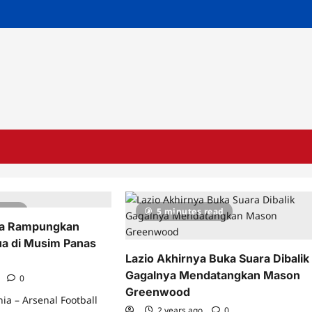
 read
5 minutes read
ra Rampungkan
a di Musim Panas
Lazio Akhirnya Buka Suara Dibalik
Gagalnya Mendatangkan Mason
o
0
Greenwood
ia – Arsenal Football
2 years ago
0