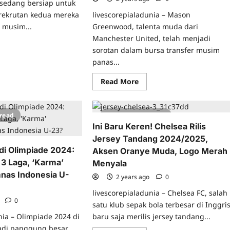
sedang bersiap untuk
krutan kedua mereka
livescorepialadunia – Mason
r musim...
Greenwood, talenta muda dari
Manchester United, telah menjadi
ad
sorotan dalam bursa transfer musim
re
ut
panas...
enal
era
Read
mpungkan
Read More
more
rutan
about
dua
Lazio
Akhirnya
sim
 read
5 minutes read
Buka
as
Suara
4?
Ini Baru Keren! Chelsea Rilis
Dibalik
Jersey Tandang 2024/2025,
Gagalnya
Mendatangkan
di Olimpiade 2024:
Aksen Oranye Muda, Logo Merah
Mason
Greenwood
 3 Laga, ‘Karma’
Menyala
mnas Indonesia U-
2 years ago
0
livescorepialadunia – Chelsea FC, salah
o
0
satu klub sepak bola terbesar di Inggris
nia – Olimpiade 2024 di
baru saja merilis jersey tandang...
jadi panggung besar