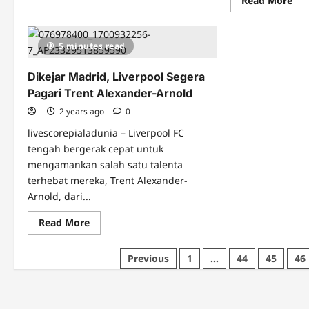
Read More
about
mo
Hasil
abo
FC
Ag
Duren
Ben
vs
5 minutes read
Rea
Bayern
Mad
Munchen:
Ber
Kejutan,
Dikejar Madrid, Liverpool Segera
Pa
Sang
Ale
Raksasa
Pagari Trent Alexander-Arnold
Bas
Bundesliga
Gagal
2 years ago
0
Kalahkan
Klub
livescorepialadunia – Liverpool FC
Gurem
tengah bergerak cepat untuk
Jerman
mengamankan salah satu talenta
terhebat mereka, Trent Alexander-
Arnold, dari...
Read
Read More
more
about
Dikejar
Posts
Previous
1
…
44
45
46
Madrid,
Liverpool
pagination
Segera
Pagari
Trent
Alexander-