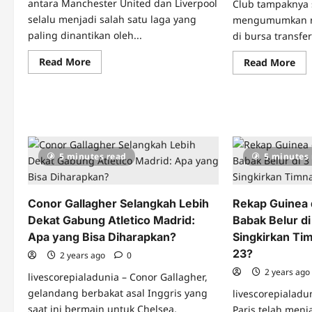
antara Manchester United dan Liverpool
Club tampaknya 
selalu menjadi salah satu laga yang
mengumumkan re
paling dinantikan oleh...
di bursa transfe
Read
Read More
Re
Read More
more
mo
about
abo
Man
Ars
of
Seg
the
Ra
Match
Rek
Manchester
Ke
United
di
vs
Mu
5 minutes read
5 minutes
Liverpool:
Pan
Curtis
202
Jones
Conor Gallagher Selangkah Lebih
Rekap Guinea 
Dekat Gabung Atletico Madrid:
Babak Belur di
Apa yang Bisa Diharapkan?
Singkirkan Ti
23?
2 years ago
0
2 years ag
livescorepialadunia – Conor Gallagher,
gelandang berbakat asal Inggris yang
livescorepialadu
saat ini bermain untuk Chelsea,
Paris telah men