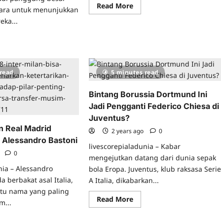
Read
Read More
ara untuk menunjukkan
more
about
ka...
Ini
Baru
ad
Keren!
re
Chelsea
ut
Rilis
kap
Jersey
nea
Tandang
 read
5 minutes read
2024/2025,
mpiade
Aksen
4:
Oranye
Bintang Borussia Dortmund Ini
bak
Muda,
ur
Logo
Jadi Pengganti Federico Chiesa di
Merah
Menyala
Juventus?
a,
 Real Madrid
rma’
2 years ago
0
gkirkan
 Alessandro Bastoni
mnas
livescorepialadunia – Kabar
onesia
o
0
mengejutkan datang dari dunia sepak
nia – Alessandro
bola Eropa. Juventus, klub raksasa Seri
a berbakat asal Italia,
A Italia, dikabarkan...
atu nama yang paling
Read
Read More
m...
more
about
Bintang
ad