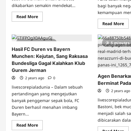
dikabarkan semakin mendekat...
bagi banyak neg
kemampuan mere
Read
Read More
more
Re
Read More
about
mo
Conor
abo
Gallagher
Re
Selangkah
Gui
Lebih
5 minutes read
5 minutes
di
Dekat
Oli
Hasil FC Duren vs Bayern
Gabung
202
Atletico
Munchen: Kejutan, Sang Raksasa
Ba
Madrid:
Bel
Apa
Bundesliga Gagal Kalahkan Klub
di
yang
3
Bisa
Gurem Jerman
Lag
Diharapkan?
Agen Benarkan
‘Ka
2 years ago
0
Sin
Berminat Pada
Ti
livescorepialadunia – Dalam sebuah
Ind
2 years ag
U-
pertandingan yang mengejutkan
23?
livescorepialadu
banyak penggemar sepak bola, FC
Bastoni, bek mud
Duren berhasil menahan imbang
menjadi salah s
Bayern...
dibicarakan dala
Read
Read More
more
Re