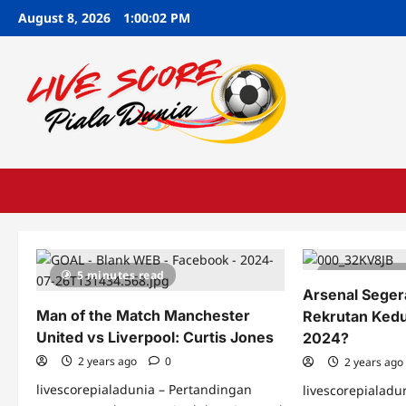
Skip
August 8, 2026
1:00:03 PM
to
content
5 minutes read
5 minutes
Arsenal Sege
Man of the Match Manchester
Rekrutan Kedu
United vs Liverpool: Curtis Jones
2024?
2 years ago
0
2 years ag
livescorepialadunia – Pertandingan
livescorepialadun