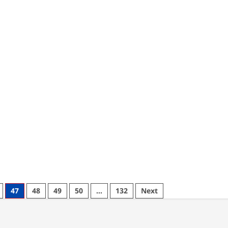
Borussia
re
Dortmund
ut
Ini
en
Jadi
arkan
Pengganti
l
Federico
rid
Chiesa
minat
di
da
Juventus?
ssandro
toni
47
48
49
50
…
132
Next