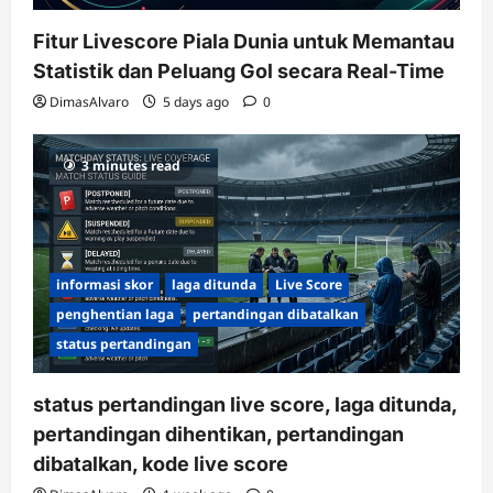
Fitur Livescore Piala Dunia untuk Memantau
Statistik dan Peluang Gol secara Real-Time
DimasAlvaro
5 days ago
0
3 minutes read
informasi skor
laga ditunda
Live Score
penghentian laga
pertandingan dibatalkan
status pertandingan
status pertandingan live score, laga ditunda,
pertandingan dihentikan, pertandingan
dibatalkan, kode live score