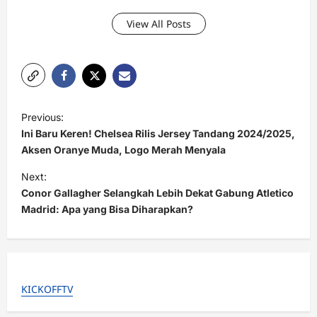
View All Posts
P
Previous:
o
Ini Baru Keren! Chelsea Rilis Jersey Tandang 2024/2025,
s
Aksen Oranye Muda, Logo Merah Menyala
t
Next:
Conor Gallagher Selangkah Lebih Dekat Gabung Atletico
n
Madrid: Apa yang Bisa Diharapkan?
a
v
i
g
KICKOFFTV
a