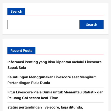
t
i
Search
o
Search
n
Recent Posts
Informasi Penting yang Bisa Dipantau melalui Livescore
Sepak Bola
Keuntungan Menggunakan Livescore saat Mengikuti
Pertandingan Piala Dunia
Fitur Livescore Piala Dunia untuk Memantau Statistik dan
Peluang Gol secara Real-Time
status pertandingan live score, laga ditunda,