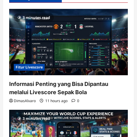
dengan
RTP
3 minutes read
terupdate
Fitur Livescore
Informasi Penting yang Bisa Dipantau
melalui Livescore Sepak Bola
DimasAlvaro
11 hours ago
0
3 minutes read