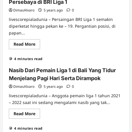
Liga
Persebaya di BRI Liga 1
1,
Namun
DimasAlvaro
5 years ago
0
Tidak
Dapat
livescorepialadunia – Persaingan BRI Liga 1 semakin
Tempat
di
diperketat hingga pekan ke – 19. Pergantian posisi, di
Timnas
papan...
Indonesia
Read
Read More
more
about
Mengulik
4 minutes read
Persaingan
Arema
FC
Nasib Dari Pemain Liga 1 di Bali Yang Tidur
dan
Persebaya
Menjelang Pagi Hari Serta Dirampok
di
BRI
DimasAlvaro
5 years ago
0
Liga
1
livescorepialadunia – Anggota pemain liga 1 tahun 2021
– 2022 saat ini sedang mengalami nasib yang tak...
Read
Read More
more
about
Nasib
4 minutes read
Dari