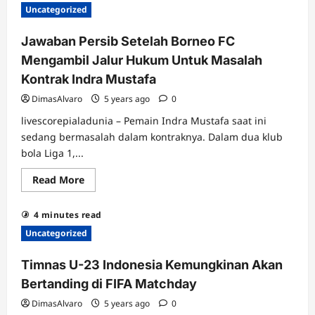
Pemain
Uncategorized
Liga
1
di
Jawaban Persib Setelah Borneo FC
Bali
Yang
Mengambil Jalur Hukum Untuk Masalah
Tidur
Menjelang
Kontrak Indra Mustafa
Pagi
Hari
DimasAlvaro
5 years ago
0
Serta
Dirampok
livescorepialadunia – Pemain Indra Mustafa saat ini
sedang bermasalah dalam kontraknya. Dalam dua klub
bola Liga 1,...
Read
Read More
more
about
Jawaban
4 minutes read
Persib
Setelah
Uncategorized
Borneo
FC
Mengambil
Timnas U-23 Indonesia Kemungkinan Akan
Jalur
Hukum
Bertanding di FIFA Matchday
Untuk
Masalah
DimasAlvaro
5 years ago
0
Kontrak