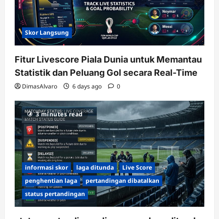
Skor Langsung
Fitur Livescore Piala Dunia untuk Memantau
Statistik dan Peluang Gol secara Real-Time
DimasAlvaro
6 days ago
0
3 minutes read
informasi skor
laga ditunda
Live Score
penghentian laga
pertandingan dibatalkan
status pertandingan