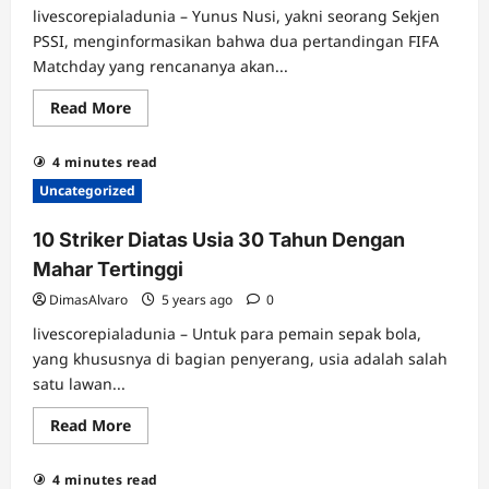
Indra
livescorepialadunia – Yunus Nusi, yakni seorang Sekjen
Mustafa
PSSI, menginformasikan bahwa dua pertandingan FIFA
Matchday yang rencananya akan...
Read
Read More
more
about
Timnas
4 minutes read
U-
23
Uncategorized
Indonesia
Kemungkinan
Akan
10 Striker Diatas Usia 30 Tahun Dengan
Bertanding
di
Mahar Tertinggi
FIFA
Matchday
DimasAlvaro
5 years ago
0
livescorepialadunia – Untuk para pemain sepak bola,
yang khususnya di bagian penyerang, usia adalah salah
satu lawan...
Read
Read More
more
about
10
4 minutes read
Striker