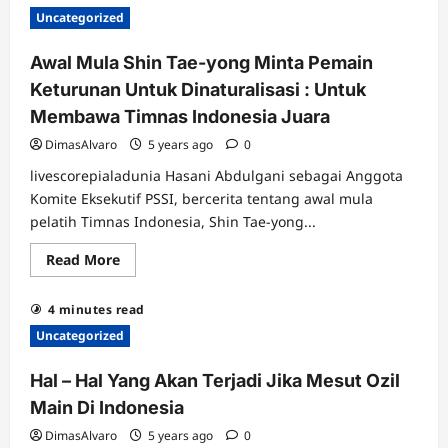
Diatas
Uncategorized
Usia
30
Tahun
Awal Mula Shin Tae-yong Minta Pemain
Dengan
Mahar
Keturunan Untuk Dinaturalisasi : Untuk
Tertinggi
Membawa Timnas Indonesia Juara
DimasAlvaro
5 years ago
0
livescorepialadunia Hasani Abdulgani sebagai Anggota
Komite Eksekutif PSSI, bercerita tentang awal mula
pelatih Timnas Indonesia, Shin Tae-yong...
Read
Read More
more
about
Awal
4 minutes read
Mula
Shin
Uncategorized
Tae-
yong
Minta
Hal – Hal Yang Akan Terjadi Jika Mesut Ozil
Pemain
Keturunan
Main Di Indonesia
Untuk
Dinaturalisasi
DimasAlvaro
5 years ago
0
: