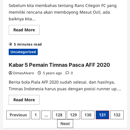
Untuk
Sebelum kita membahas tentang Rans Cilegon FC yang
Membawa
Timnas
memiliki rencana akan memboyong Mesut Ozil, ada
Indonesia
Juara
baiknya kita...
Read
Read More
more
about
Hal
5 minutes read
–
Hal
Uncategorized
Yang
Akan
Terjadi
Kabar 5 Pemain Timnas Pasca AFF 2020
Jika
Mesut
DimasAlvaro
5 years ago
0
Ozil
Main
Berita bola Piala AFF 2020 sudah selesai. dan hasilnya,
Di
Indonesia
Timnas Indonesia harus puas dengan posisi runner up....
Read
Read More
more
about
Kabar
Posts
Previous
1
…
128
129
130
131
132
5
Pemain
pagination
Next
Timnas
Pasca