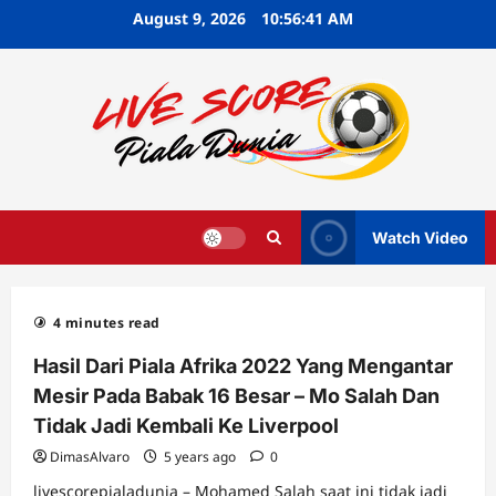
Skip
August 9, 2026
10:56:42 AM
to
content
Watch Video
4 minutes read
Hasil Dari Piala Afrika 2022 Yang Mengantar
Mesir Pada Babak 16 Besar – Mo Salah Dan
Tidak Jadi Kembali Ke Liverpool
DimasAlvaro
5 years ago
0
livescorepialadunia – Mohamed Salah saat ini tidak jadi