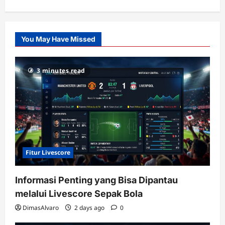
Citislots
Pusatnya
Slot
You May Have Missed
Gacor
dengan
RTP
3 minutes read
terupdate
Fitur Livescore
Informasi Penting yang Bisa Dipantau
melalui Livescore Sepak Bola
DimasAlvaro
2 days ago
0