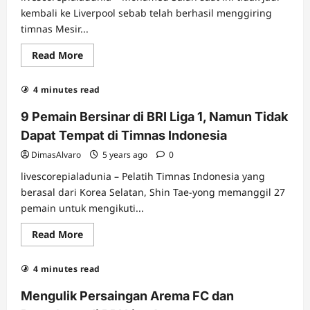
kembali ke Liverpool sebab telah berhasil menggiring
timnas Mesir...
Read
Read More
more
about
Hasil
4 minutes read
Dari
Piala
Afrika
9 Pemain Bersinar di BRI Liga 1, Namun Tidak
2022
Yang
Dapat Tempat di Timnas Indonesia
Mengantar
Mesir
DimasAlvaro
5 years ago
0
Pada
Babak
livescorepialadunia – Pelatih Timnas Indonesia yang
16
Besar
berasal dari Korea Selatan, Shin Tae-yong memanggil 27
–
pemain untuk mengikuti...
Mo
Salah
Dan
Read
Read More
Tidak
more
Jadi
about
Kembali
9
Ke
4 minutes read
Pemain
Liverpool
Bersinar
di
Mengulik Persaingan Arema FC dan
BRI