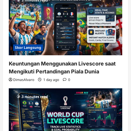
3 minutes read
terupdate
Skor Langsung
Keuntungan Menggunakan Livescore saat
Mengikuti Pertandingan Piala Dunia
DimasAlvaro
1 day ago
0
3 minutes read