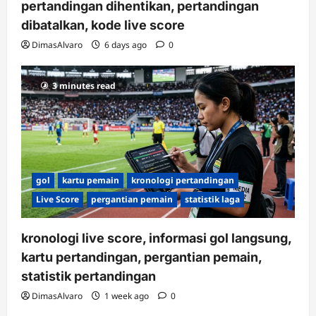
pertandingan dihentikan, pertandingan
dibatalkan, kode live score
DimasAlvaro
6 days ago
0
3 minutes read
gol
kartu pemain
kronologi pertandingan
Live Score
pergantian pemain
statistik laga
kronologi live score, informasi gol langsung,
kartu pertandingan, pergantian pemain,
statistik pertandingan
DimasAlvaro
1 week ago
0