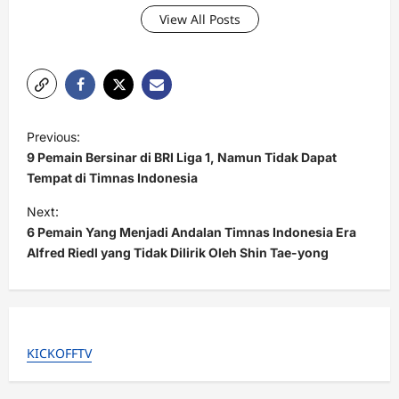
View All Posts
P
Previous:
o
9 Pemain Bersinar di BRI Liga 1, Namun Tidak Dapat
s
Tempat di Timnas Indonesia
t
Next:
6 Pemain Yang Menjadi Andalan Timnas Indonesia Era
n
Alfred Riedl yang Tidak Dilirik Oleh Shin Tae-yong
a
v
i
g
KICKOFFTV
a