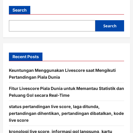
t
i
Search
o
Search
n
Recent Posts
Keuntungan Menggunakan Livescore saat Mengikuti
Pertandingan Piala Dunia
Fitur Livescore Piala Dunia untuk Memantau Statistik dan
Peluang Gol secara Real-Time
status pertandingan live score, laga ditunda,
pertandingan dihentikan, pertandingan dibatalkan, kode
live score
kronologi live score, informasi gol langsung, kartu