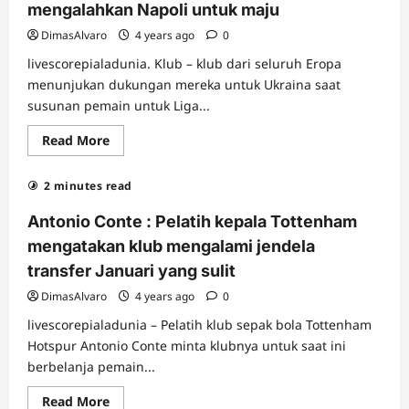
menutup
mengalahkan Napoli untuk maju
–
nutupi
DimasAlvaro
4 years ago
0
livescorepialadunia. Klub – klub dari seluruh Eropa
menunjukan dukungan mereka untuk Ukraina saat
susunan pemain untuk Liga...
Read
Read More
more
about
Rangkuman
2 minutes read
Liga
Eropa
:
Antonio Conte : Pelatih kepala Tottenham
Klub
menunjukan
mengatakan klub mengalami jendela
dukungan
untuk
transfer Januari yang sulit
Ukraina;
Barcelona
DimasAlvaro
4 years ago
0
mengalahkan
Napoli
livescorepialadunia – Pelatih klub sepak bola Tottenham
untuk
maju
Hotspur Antonio Conte minta klubnya untuk saat ini
berbelanja pemain...
Read
Read More