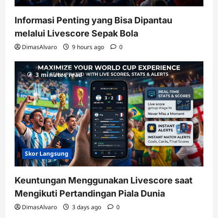
Informasi Penting yang Bisa Dipantau
melalui Livescore Sepak Bola
DimasAlvaro
9 hours ago
0
3 minutes read
Skor Langsung
Keuntungan Menggunakan Livescore saat
Mengikuti Pertandingan Piala Dunia
DimasAlvaro
3 days ago
0