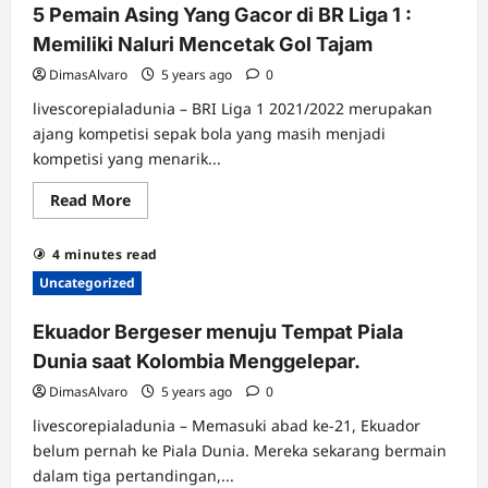
Argentina
5 Pemain Asing Yang Gacor di BR Liga 1 :
untuk
karir
Memiliki Naluri Mencetak Gol Tajam
final
potensial
DimasAlvaro
5 years ago
0
kualifikasi
Piala
livescorepialadunia – BRI Liga 1 2021/2022 merupakan
Dunia
CONMEBOL
ajang kompetisi sepak bola yang masih menjadi
pada
bulan
kompetisi yang menarik...
Maret
Read
Read More
more
about
5
4 minutes read
Pemain
Asing
Uncategorized
Yang
Gacor
di
Ekuador Bergeser menuju Tempat Piala
BR
Liga
Dunia saat Kolombia Menggelepar.
1
:
DimasAlvaro
5 years ago
0
Memiliki
Naluri
livescorepialadunia – Memasuki abad ke-21, Ekuador
Mencetak
Gol
belum pernah ke Piala Dunia. Mereka sekarang bermain
Tajam
dalam tiga pertandingan,...