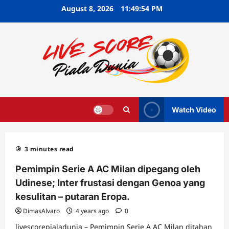
Skip
August 8, 2026
11:49:55 PM
to
content
Watch Video
3 minutes read
Pemimpin Serie A AC Milan dipegang oleh
Udinese; Inter frustasi dengan Genoa yang
kesulitan – putaran Eropa.
DimasAlvaro
4 years ago
0
livescorepialadunia – Pemimpin Serie A AC Milan ditahan