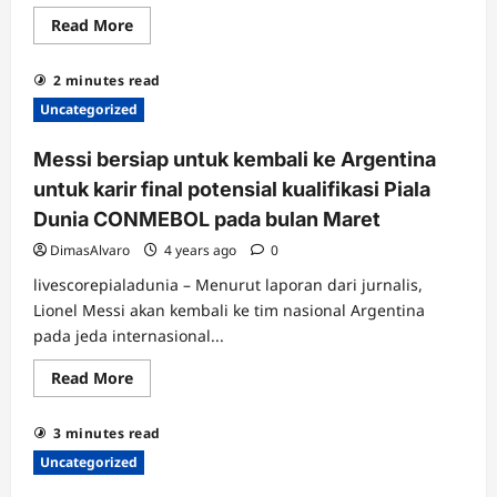
dengan
Read
Read More
Southampton
more
about
Piala
2 minutes read
Dunia
2022
Uncategorized
akan
menjadi
‘yang
Messi bersiap untuk kembali ke Argentina
terbaik’
kata
untuk karir final potensial kualifikasi Piala
presiden
FIFA
Dunia CONMEBOL pada bulan Maret
Infantino
DimasAlvaro
4 years ago
0
livescorepialadunia – Menurut laporan dari jurnalis,
Lionel Messi akan kembali ke tim nasional Argentina
pada jeda internasional...
Read
Read More
more
about
Messi
3 minutes read
bersiap
untuk
Uncategorized
kembali
ke