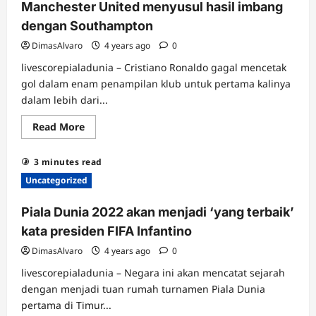
Gol
Manchester United menyusul hasil imbang
Cristiano
Ronaldo
dengan Southampton
DimasAlvaro
4 years ago
0
livescorepialadunia – Cristiano Ronaldo gagal mencetak
gol dalam enam penampilan klub untuk pertama kalinya
dalam lebih dari...
Read
Read More
more
about
Kekeringan
3 minutes read
mencetak
gol
Uncategorized
Cristiano
Ronaldo
adalah
Piala Dunia 2022 akan menjadi ‘yang terbaik’
salah
satu
kata presiden FIFA Infantino
dari
banyak
DimasAlvaro
4 years ago
0
masalah
bagi
livescorepialadunia – Negara ini akan mencatat sejarah
Manchester
United
dengan menjadi tuan rumah turnamen Piala Dunia
menyusul
hasil
pertama di Timur...
imbang