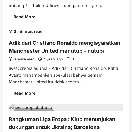
imbang 1 – 1 oleh Udinese, dengan Inter yang...
Read
Read More
more
about
Pemimpin
2 minutes read
Serie
A
AC
Adik dari Cristiano Ronaldo mengisyaratkan
Milan
dipegang
Manchester United menutup – nutupi
oleh
Udinese;
DimasAlvaro
4 years ago
0
Inter
frustasi
livescorepialadunia – Adik dari Cristiano Ronaldo, Katia
dengan
Genoa
Aveiro menambahkan spekulasi bahwa pemain
yang
Manchester United itu tidak cedera...
kesulitan
–
putaran
Read
Read More
Eropa.
more
about
Adik
dari
3 minutes read
Cristiano
Ronaldo
Rangkuman Liga Eropa : Klub menunjukan
mengisyaratkan
Manchester
dukungan untuk Ukraina; Barcelona
United