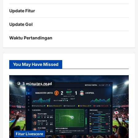
Update Fitur
Update Gol
Waktu Pertandingan
Citislots
Pusatnya
Slot
You May Have Missed
Gacor
dengan
RTP
3 minutes read
terupdate
Fitur Livescore