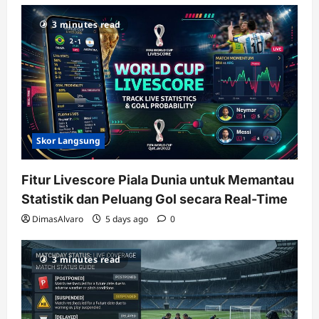
3 minutes read
Skor Langsung
Fitur Livescore Piala Dunia untuk Memantau
Statistik dan Peluang Gol secara Real-Time
DimasAlvaro
5 days ago
0
3 minutes read