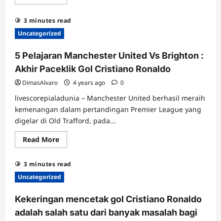
more
about
Antonio
3 minutes read
Conte
:
Uncategorized
Pelatih
kepala
Tottenham
5 Pelajaran Manchester United Vs Brighton :
mengatakan
klub
Akhir Paceklik Gol Cristiano Ronaldo
mengalami
jendela
DimasAlvaro
4 years ago
0
transfer
Januari
livescorepialadunia – Manchester United berhasil meraih
yang
sulit
kemenangan dalam pertandingan Premier League yang
digelar di Old Trafford, pada...
Read
Read More
more
about
5
3 minutes read
Pelajaran
Manchester
Uncategorized
United
Vs
Brighton
Kekeringan mencetak gol Cristiano Ronaldo
:
Akhir
adalah salah satu dari banyak masalah bagi
Paceklik