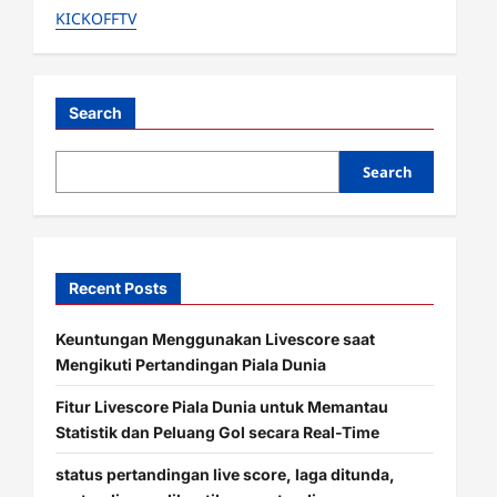
KICKOFFTV
a
v
i
Search
g
Search
a
t
i
Recent Posts
o
Keuntungan Menggunakan Livescore saat
n
Mengikuti Pertandingan Piala Dunia
Fitur Livescore Piala Dunia untuk Memantau
Statistik dan Peluang Gol secara Real-Time
status pertandingan live score, laga ditunda,