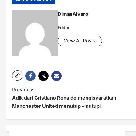
DimasAlvaro
Editor
View All Posts
P
Previous:
Adik dari Cristiano Ronaldo mengisyaratkan
o
Manchester United menutup – nutupi
s
t
n