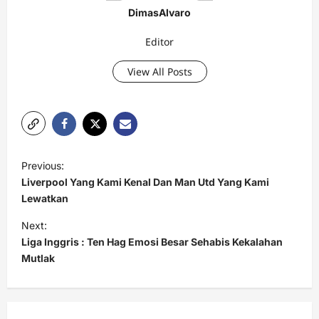
DimasAlvaro
Editor
View All Posts
P
Previous:
o
Liverpool Yang Kami Kenal Dan Man Utd Yang Kami
s
Lewatkan
t
Next:
Liga Inggris : Ten Hag Emosi Besar Sehabis Kekalahan
n
Mutlak
a
v
i