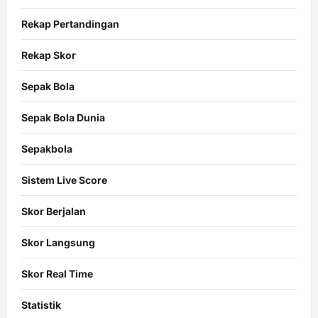
Rekap Pertandingan
Rekap Skor
Sepak Bola
Sepak Bola Dunia
Sepakbola
Sistem Live Score
Skor Berjalan
Skor Langsung
Skor Real Time
Statistik