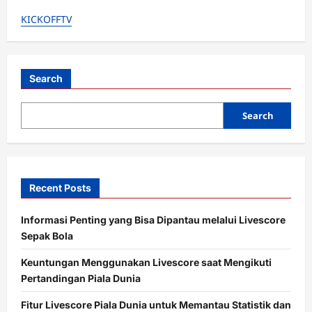
g
KICKOFFTV
a
t
i
Search
o
Search
n
Recent Posts
Informasi Penting yang Bisa Dipantau melalui Livescore
Sepak Bola
Keuntungan Menggunakan Livescore saat Mengikuti
Pertandingan Piala Dunia
Fitur Livescore Piala Dunia untuk Memantau Statistik dan