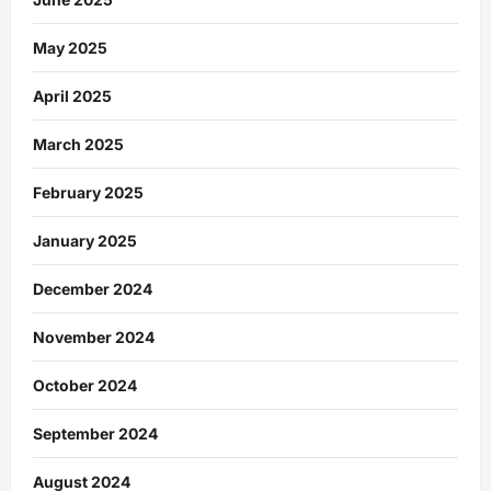
May 2025
April 2025
March 2025
February 2025
January 2025
December 2024
November 2024
October 2024
September 2024
August 2024