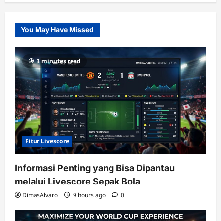
Pusatnya
Slot
You May Have Missed
Gacor
dengan
RTP
3 minutes read
terupdate
Fitur Livescore
Informasi Penting yang Bisa Dipantau
melalui Livescore Sepak Bola
DimasAlvaro
9 hours ago
0