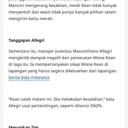
Mancini mengerang kesakitan, meski Kean tidak banyak
menyentuh dan wasit tidak punya banyak pilihan selain
mengirim kartu merah.
Tanggapan Allegri
Sementara itu, manajer Juventus Massimiliano Allegri
mengkritik dampak negatif dari pemecatan Moise Kean
di laga itu. Ia mempertanyakan sikap Moise Kean di
lapangan yang harus segera dikeluarkan dari lapangan.
berita bola indonesia
“Kean salah malam ini. Dia melakukan kesalahan,” kata
Allegri usai pertandingan, seperti dilansir DAZN.
Merugikan Tim