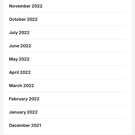
November 2022
October 2022
July 2022
June 2022
May 2022
April 2022
March 2022
February 2022
January 2022
December 2021