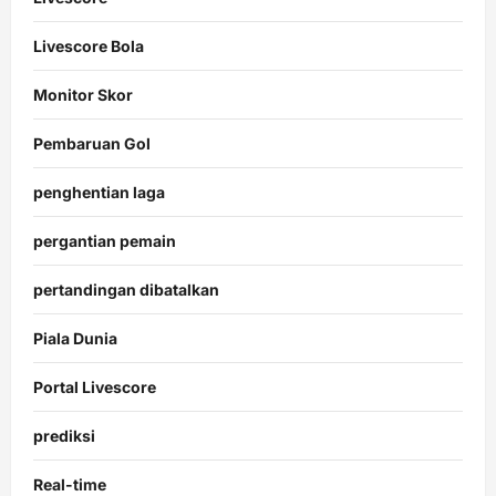
Livescore Bola
Monitor Skor
Pembaruan Gol
penghentian laga
pergantian pemain
pertandingan dibatalkan
Piala Dunia
Portal Livescore
prediksi
Real-time