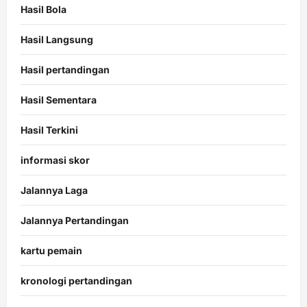
Hasil Bola
Hasil Langsung
Hasil pertandingan
Hasil Sementara
Hasil Terkini
informasi skor
Jalannya Laga
Jalannya Pertandingan
kartu pemain
kronologi pertandingan