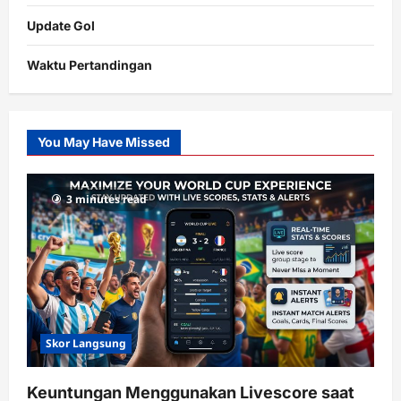
Update Gol
Waktu Pertandingan
Citislots
Pusatnya
Slot
You May Have Missed
Gacor
dengan
RTP
3 minutes read
terupdate
Skor Langsung
Keuntungan Menggunakan Livescore saat