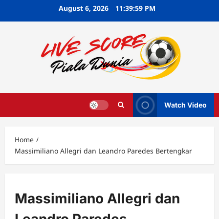
Skip
August 6, 2026
11:40:00 PM
to
content
Watch Video
Home
Massimiliano Allegri dan Leandro Paredes Bertengkar
Massimiliano Allegri dan