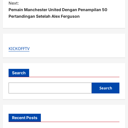
t
Next:
Pemain Manchester United Dengan Penampilan 50
n
Pertandingan Setelah Alex Ferguson
a
v
i
g
KICKOFFTV
a
t
i
Search
o
Search
n
Recent Posts