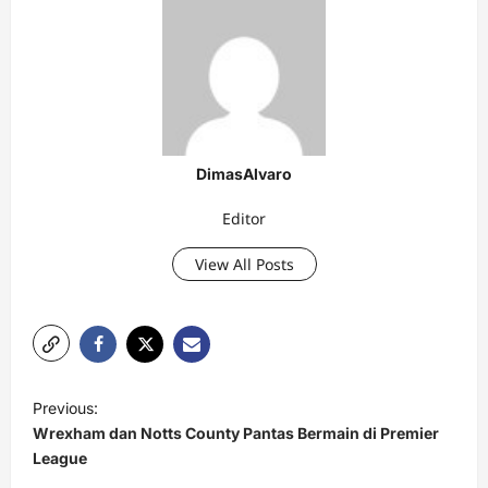
DimasAlvaro
Editor
View All Posts
P
Previous:
o
Wrexham dan Notts County Pantas Bermain di Premier
s
League