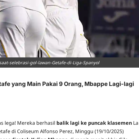
at-selebrasi-gol-lawan-Getafe-di-Liga-Spanyol
afe yang Main Pakai 9 Orang, Mbappe Lagi-lagi
as lega! Mereka berhasil
balik lagi ke puncak klasemen
La
etafe di Coliseum Alfonso Perez, Minggu (19/10/2025)