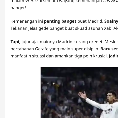
malam WIB. Gol semata wayang kemenangan
Los Bla
banget!
Kemenangan ini
penting banget
buat Madrid.
Soalny
Tekanan jelas gede banget buat skuad asuhan Xabi Al
Tapi,
jujur aja, mainnya Madrid kurang greget. Mesk
pertahanan Getafe yang main super disiplin.
Baru se
manfaatin situasi dan amankan tiga poin krusial.
Jadi