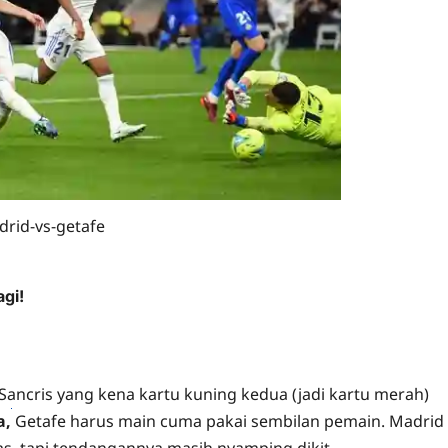
drid-vs-getafe
gi!
x Sancris yang kena kartu kuning kedua (jadi kartu merah)
a,
Naga303
Getafe harus main cuma pakai sembilan pemain. Madrid
as, tapi tendangannya masih nyamping dikit.
Daftar,