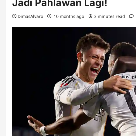
Jadi Pahlawan Lagi!
DimasAlvaro
10 months ago
3 minutes read