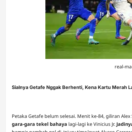
real-ma
Sialnya Getafe Nggak Berhenti, Kena Kartu Merah La
Petaka Getafe belum selesai. Menit ke-84, giliran Ale
gara-gara tekel bahaya
lagi-lagi ke Vinicius Jr.
Jadiny
hampir nambah gol di
injury time
lewat Alvaro Carrer