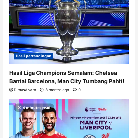
i
o
n
Hasil pertandingan
Hasil Liga Champions Semalam: Chelsea
Bantai Barcelona, Man City Tumbang Pahit!
DimasAlvaro
8 months ago
0
4 minutes read