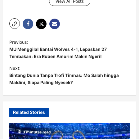
View All Posts
P
Previous:
o
MU Menggila! Bantai Wolves 4-1, Lepaskan 27
s
Tembakan: Era Ruben Amorim Makin Ngeri!
t
Next:
Bintang Dunia Tanpa Trofi Timnas: Mo Salah hingga
n
Maldini, Siapa Paling Nyesek?
a
v
i
Related Stories
g
a
3 minutes read
t