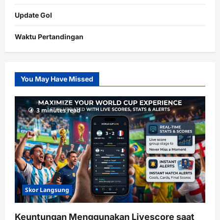
Update Gol
Waktu Pertandingan
Citislots
Pusatnya
Slot
You May Have Missed
Gacor
dengan
RTP
3 minutes read
terupdate
Skor Langsung
Keuntungan Menggunakan Livescore saat