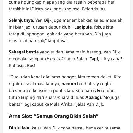
cuma ngungkapin apa yang dia rasain beberapa hari
terakhir ini,” kata bek jangkung asal Belanda itu.
Selanjutnya
, Van Dijk juga menambahkan kalau masalah
ini biar jadi urusan dapur klub. “
Lagipula
, fokus kita
tetap di lapangan, gak ada yang berubah. Dia juga
masih latihan kok,” lanjutnya.
Sebagai bestie
yang sudah lama main bareng, Van Dijk
mengaku sempat
deep talk
sama Salah.
Tapi
, isinya apa?
Rahasia, Bos!
“Gue udah kenal dia lama banget, kita temen deket. Kita
ngobrol soal masalahnya,
namun
hal-hal kayak gitu
bukan buat konsumsi publik lah. Kita harus kuat dan
tutup kuping dari suara-suara di luar.
Apalagi
, Mo juga
bentar lagi cabut ke Piala Afrika,” jelas Van Dijk.
Naga303
Arne Slot: “Semua Orang Bikin Salah”
Di sisi lain
, kalau Van Dijk coba netral, beda cerita sama